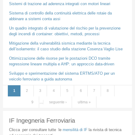
Sistemi di trazione ad aderenza integrati con motori lineari
Sistema di controllo della continuità elettrica delle rotaie da
abbinare a sistemi conta assi
Un quadro integrato di valutazione del rischio per la prevenzione
degli incendi di container: obiettivi, metodi, processi
Mitigazione della vulnerabilità sismica mediante la tecnica
dell’isolamento: il caso studio della stazione Cosenza Vaglio Lise
Ottimizzazione delle risorse per le postazioni DCO tramite
regressione lineare multipla e AHP: un approccio data-driven
Sviluppo e sperimentazione del sistema ERTMS/ATO per un
veicolo ferroviario a guida autonoma
1
2
3
4
5
6
7
8
Pagine
9
…
seguente ›
ultima »
IF Ingegneria Ferroviaria
Clicca
per
consultare
tutte
le
mensilità
di
IF
la
rivista
di
tecnica