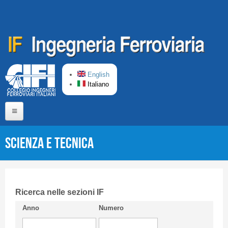
Salta al contenuto principale
English
Italiano
Home
Scienza e Tecnica
Chi siamo
Comitato di Redazione
CIFI in breve
Ricerca nelle sezioni IF
Anno
Numero
Linee Guida