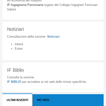
ed
economia
dei
trasporti
IF
Ingegneria
Ferroviaria
organo
del
Collegio
Ingegneri
Ferroviari
Italiani
Notiziari
Consultazione
della
sezione
Notiziari
Interni
Esteri
IF Biblio
Consulta la sezione
IF BIBLIO
per accedere ai siti web delle riviste specifiche
ULTIMI INSERITI
PIÙ VISTI