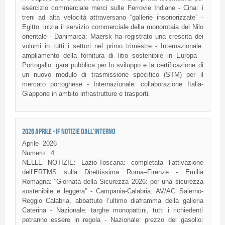
esercizio commerciale merci sulle Ferrovie Indiane - Cina: i
treni ad alta velocità attraversano “gallerie insonorizzate” -
Egitto: inizia il servizio commerciale della monorotaia del Nilo
orientale - Danimarca: Maersk ha registrato una crescita dei
volumi in tutti i settori nel primo trimestre - Internazionale:
ampliamento della fornitura di litio sostenibile in Europa -
Portogallo: gara pubblica per lo sviluppo e la certificazione di
un nuovo modulo di trasmissione specifico (STM) per il
mercato portoghese - Internazionale: collaborazione Italia-
Giappone in ambito infrastrutture e trasporti.
2026 APRILE - IF NOTIZIE DALL'INTERNO
Aprile
2026
Numero:
4
NELLE NOTIZIE: Lazio-Toscana: completata l’attivazione
dell’ERTMS sulla Direttissima Roma–Firenze - Emilia
Romagna: “Giornata della Sicurezza 2026: per una sicurezza
sostenibile e leggera” - Campania-Calabria: AV/AC Salerno-
Reggio Calabria, abbattuto l’ultimo diaframma della galleria
Caterina - Nazionale: targhe monopattini, tutti i richiedenti
potranno essere in regola - Nazionale: prezzo del gasolio: