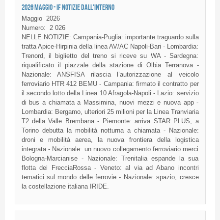
2026 MAGGIO - IF NOTIZIE DALL'INTERNO
Maggio
2026
Numero:
2 026
NELLE NOTIZIE: Campania-Puglia: importante traguardo sulla
tratta Apice-Hirpinia della linea AV/AC Napoli-Bari - Lombardia:
Trenord, il biglietto del treno si riceve su WA - Sardegna:
riqualificato il piazzale della stazione di Olbia Terranova -
Nazionale: ANSFISA rilascia l’autorizzazione al veicolo
ferroviario HTR 412 BEMU - Campania: firmato il contratto per
il secondo lotto della Linea 10 Afragola-Napoli - Lazio: servizio
di bus a chiamata a Massimina, nuovi mezzi e nuova app -
Lombardia: Bergamo, ulteriori 25 milioni per la Linea Tranviaria
T2 della Valle Brembana - Piemonte: arriva STAR PLUS, a
Torino debutta la mobilità notturna a chiamata - Nazionale:
droni e mobilità aerea, la nuova frontiera della logistica
integrata - Nazionale: un nuovo collegamento ferroviario merci
Bologna-Marcianise - Nazionale: Trenitalia espande la sua
flotta dei FrecciaRossa - Veneto: al via ad Abano incontri
tematici sul mondo delle ferrovie - Nazionale: spazio, cresce
la costellazione italiana IRIDE.