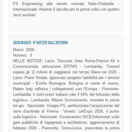
FS Engineering alla tavola rotonda Italia–Finlandia -
Internazionale: Arianne 6 decolla per la prima volta con quattro
razzi ausiliari.
2026 MARZO - IF NOTIZIE DALL'INTERNO
Marzo
2026
Numero:
3
NELLE NOTIZIE: Lazio, Toscana: linee Roma-Firenze AV e
Convenzionale, attivazione ERTMS - Lombardia: Trenord
supera gli 11 milioni di viaggiatori nel tempo libero nel 2025 -
Lazio: Piano Strade, approvato progetto fattibilità per i territori
municipali - Emilia Romagna: Bologna si veste di nuovo,
Raben Italy rafforza i collegamenti con l’Europa - Piemonte-
Lombardia: il nord ovest italiano vale il 44% del fatturato della
logistica - Lombardia: Milano Smistamento, montate le prime
tre gru - Nazionale: Gruppo FS, perfezionata l’acquisizione del
ramo d’azienda di Firema - Veneto: LetExpo 2026, il punto
sulla logistica - Nazionale: Osservatorio OICE/Informatel sulle
gare pubbliche di ingegneria e architettura, aggiornamento di
febbraio 2026 - Piemonte: Torino-Lione, presentata la prima