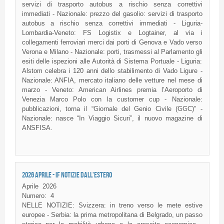
servizi di trasporto autobus a rischio senza correttivi
immediati - Nazionale: prezzo del gasolio: servizi di trasporto
autobus a rischio senza correttivi immediati - Liguria-
Lombardia-Veneto: FS Logistix e Logtainer, al via i
collegamenti ferroviari merci dai porti di Genova e Vado verso
Verona e Milano - Nazionale: porti, trasmessi al Parlamento gli
esiti delle ispezioni alle Autorità di Sistema Portuale - Liguria:
Alstom celebra i 120 anni dello stabilimento di Vado Ligure -
Nazionale: ANFIA, mercato italiano delle vetture nel mese di
marzo - Veneto: American Airlines premia l’Aeroporto di
Venezia Marco Polo con la customer cup - Nazionale:
pubblicazioni, torna il “Giornale del Genio Civile (GGC)” -
Nazionale: nasce “In Viaggio Sicuri”, il nuovo magazine di
ANSFISA.
2026 APRILE - IF NOTIZIE DALL'ESTERO
Aprile
2026
Numero:
4
NELLE NOTIZIE: Svizzera: in treno verso le mete estive
europee - Serbia: la prima metropolitana di Belgrado, un passo