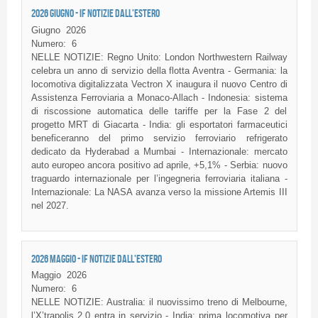
2026 GIUGNO - IF NOTIZIE DALL'ESTERO
Giugno
2026
Numero:
6
NELLE NOTIZIE: Regno Unito: London Northwestern Railway
celebra un anno di servizio della flotta Aventra - Germania: la
locomotiva digitalizzata Vectron X inaugura il nuovo Centro di
Assistenza Ferroviaria a Monaco-Allach - Indonesia: sistema
di riscossione automatica delle tariffe per la Fase 2 del
progetto MRT di Giacarta - India: gli esportatori farmaceutici
beneficeranno del primo servizio ferroviario refrigerato
dedicato da Hyderabad a Mumbai - Internazionale: mercato
auto europeo ancora positivo ad aprile, +5,1% - Serbia: nuovo
traguardo internazionale per l’ingegneria ferroviaria italiana -
Internazionale: La NASA avanza verso la missione Artemis III
nel 2027.
2026 MAGGIO - IF NOTIZIE DALL'ESTERO
Maggio
2026
Numero:
6
NELLE NOTIZIE: Australia: il nuovissimo treno di Melbourne,
l’X’trapolis 2.0 entra in servizio - India: prima locomotiva per