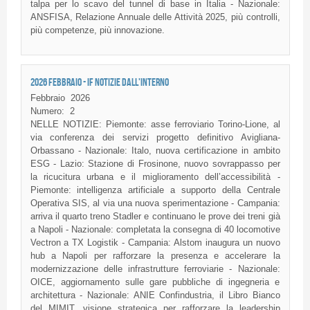
talpa per lo scavo del tunnel di base in Italia - Nazionale:
ANSFISA, Relazione Annuale delle Attività 2025, più controlli,
più competenze, più innovazione.
2026 FEBBRAIO - IF NOTIZIE DALL'INTERNO
Febbraio
2026
Numero:
2
NELLE NOTIZIE: Piemonte: asse ferroviario Torino-Lione, al
via conferenza dei servizi progetto definitivo Avigliana-
Orbassano - Nazionale: Italo, nuova certificazione in ambito
ESG - Lazio: Stazione di Frosinone, nuovo sovrappasso per
la ricucitura urbana e il miglioramento dell’accessibilità -
Piemonte: intelligenza artificiale a supporto della Centrale
Operativa SIS, al via una nuova sperimentazione - Campania:
arriva il quarto treno Stadler e continuano le prove dei treni già
a Napoli - Nazionale: completata la consegna di 40 locomotive
Vectron a TX Logistik - Campania: Alstom inaugura un nuovo
hub a Napoli per rafforzare la presenza e accelerare la
modernizzazione delle infrastrutture ferroviarie - Nazionale:
OICE, aggiornamento sulle gare pubbliche di ingegneria e
architettura - Nazionale: ANIE Confindustria, il Libro Bianco
del MIMIT, visione strategica per rafforzare la leadership