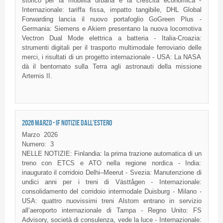
storico per la mobilità urbana e la crescita economica -
Internazionale: tariffa fissa, impatto tangibile, DHL Global
Forwarding lancia il nuovo portafoglio GoGreen Plus -
Germania: Siemens e Akiem presentano la nuova locomotiva
Vectron Dual Mode elettrica a batteria - Italia-Croazia:
strumenti digitali per il trasporto multimodale ferroviario delle
merci, i risultati di un progetto internazionale - USA: La NASA
dà il bentornato sulla Terra agli astronauti della missione
Artemis II.
2026 MARZO - IF NOTIZIE DALL'ESTERO
Marzo
2026
Numero:
3
NELLE NOTIZIE: Finlandia: la prima trazione automatica di un
treno con ETCS e ATO nella regione nordica - India:
inaugurato il corridoio Delhi–Meerut - Svezia: Manutenzione di
undici anni per i treni di Västtågen - Internazionale:
consolidamento del corridoio intermodale Duisburg - Milano -
USA: quattro nuovissimi treni Alstom entrano in servizio
all’aeroporto internazionale di Tampa - Regno Unito: FS
Advisory, società di consulenza, vede la luce - Internazionale: