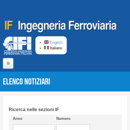
Salta al contenuto principale
English
Italiano
Home
Elenco Notiziari
Chi siamo
Comitato di Redazione
CIFI in breve
Ricerca nelle sezioni IF
Anno
Numero
Linee Guida