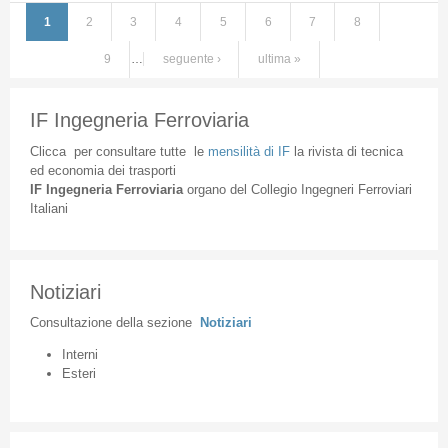
1
2
3
4
5
6
7
8
Pagine
9
…
seguente ›
ultima »
IF Ingegneria Ferroviaria
Clicca
per
consultare
tutte
le
mensilità
di
IF
la
rivista
di
tecnica
ed
economia
dei
trasporti
IF
Ingegneria
Ferroviaria
organo
del
Collegio
Ingegneri
Ferroviari
Italiani
Notiziari
Consultazione
della
sezione
Notiziari
Interni
Esteri