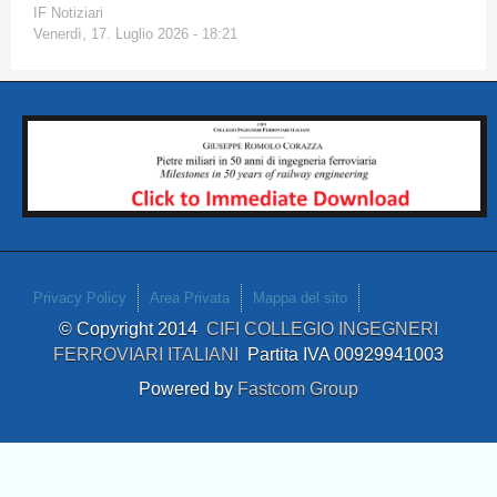
IF Notiziari
Venerdì, 17. Luglio 2026 - 18:21
Privacy Policy
Area Privata
Mappa del sito
© Copyright 2014
CIFI COLLEGIO INGEGNERI
FERROVIARI ITALIANI
Partita IVA 00929941003
Powered by
Fastcom Group