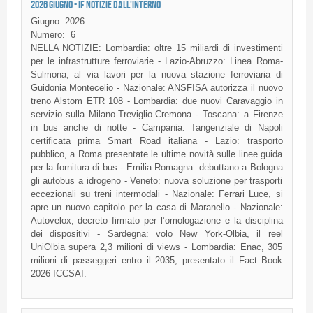
2026 GIUGNO - IF NOTIZIE DALL'INTERNO
Giugno
2026
Numero:
6
NELLA NOTIZIE: Lombardia: oltre 15 miliardi di investimenti
per le infrastrutture ferroviarie - Lazio-Abruzzo: Linea Roma-
Sulmona, al via lavori per la nuova stazione ferroviaria di
Guidonia Montecelio - Nazionale: ANSFISA autorizza il nuovo
treno Alstom ETR 108 - Lombardia: due nuovi Caravaggio in
servizio sulla Milano-Treviglio-Cremona - Toscana: a Firenze
in bus anche di notte - Campania: Tangenziale di Napoli
certificata prima Smart Road italiana - Lazio: trasporto
pubblico, a Roma presentate le ultime novità sulle linee guida
per la fornitura di bus - Emilia Romagna: debuttano a Bologna
gli autobus a idrogeno - Veneto: nuova soluzione per trasporti
eccezionali su treni intermodali - Nazionale: Ferrari Luce, si
apre un nuovo capitolo per la casa di Maranello - Nazionale:
Autovelox, decreto firmato per l’omologazione e la disciplina
dei dispositivi - Sardegna: volo New York-Olbia, il reel
UniOlbia supera 2,3 milioni di views - Lombardia: Enac, 305
milioni di passeggeri entro il 2035, presentato il Fact Book
2026 ICCSAI.