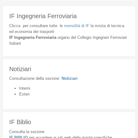
IF Ingegneria Ferroviaria
Clicca
per
consultare
tutte
le
mensilità
di
IF
la
rivista
di
tecnica
ed
economia
dei
trasporti
IF
Ingegneria
Ferroviaria
organo
del
Collegio
Ingegneri
Ferroviari
Italiani
Notiziari
Consultazione
della
sezione
Notiziari
Interni
Esteri
IF Biblio
Consulta la sezione
IF BIBLIO
per accedere ai siti web delle riviste specifiche