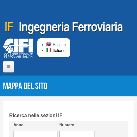
Salta al contenuto principale
English
Italiano
Home
Mappa del Sito
Chi siamo
Comitato di Redazione
CIFI in breve
Ricerca nelle sezioni IF
Anno
Numero
Linee Guida