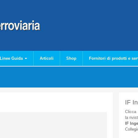
Linee Guida
Articoli
Shop
Fornitori di prodotti e ser
IF I
Clicca
la
rivis
IF
Inge
Collegi