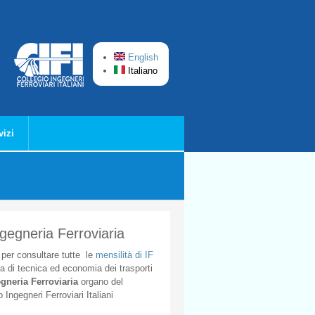
English
Italiano
vizi
ngegneria Ferroviaria
per
consultare
tutte
le
mensilità
di
IF
ta
di
tecnica
ed
economia
dei
trasporti
gneria
Ferroviaria
organo
del
o
Ingegneri
Ferroviari
Italiani