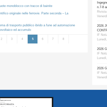
Ingegn
 ruote monoblocco con tracce di bainite
n.7-8 
Rivista
ntifico originale nelle ferrovie. Parte seconda – La
Venerdì
tema di trasporto pubblico ibrido a fune ad automazione
2026 
otovoltaico ed accumulo
CONTR
IF Notiz
2
3
4
5
6
7
8
Lunedì,
2026 
IF Notiz
Lunedì,
2026 
IF Notiz
Venerdì