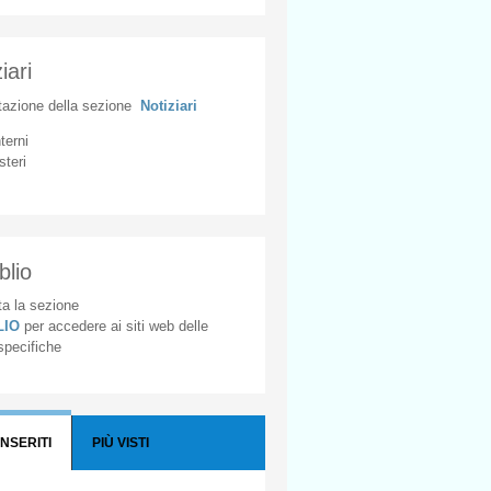
iari
tazione
della
sezione
Notiziari
nterni
steri
blio
a la sezione
BLIO
per accedere ai siti web delle
 specifiche
INSERITI
PIÙ VISTI