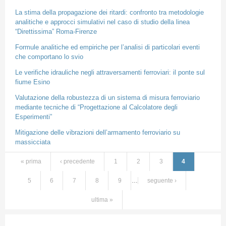
La stima della propagazione dei ritardi: confronto tra metodologie
analitiche e approcci simulativi nel caso di studio della linea
“Direttissima” Roma-Firenze
Formule analitiche ed empiriche per l’analisi di particolari eventi
che comportano lo svio
Le verifiche idrauliche negli attraversamenti ferroviari: il ponte sul
fiume Esino
Valutazione della robustezza di un sistema di misura ferroviario
mediante tecniche di “Progettazione al Calcolatore degli
Esperimenti”
Mitigazione delle vibrazioni dell’armamento ferroviario su
massicciata
« prima
‹ precedente
1
2
3
4
Pagine
5
6
7
8
9
…
seguente ›
ultima »