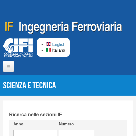
Salta al contenuto principale
English
Italiano
Home
Scienza e Tecnica
Chi siamo
Comitato di Redazione
CIFI in breve
Ricerca nelle sezioni IF
Anno
Numero
Linee Guida