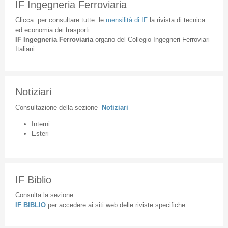
IF Ingegneria Ferroviaria
Clicca
per
consultare
tutte
le
mensilità
di
IF
la
rivista
di
tecnica
ed
economia
dei
trasporti
IF
Ingegneria
Ferroviaria
organo
del
Collegio
Ingegneri
Ferroviari
Italiani
Notiziari
Consultazione
della
sezione
Notiziari
Interni
Esteri
IF Biblio
Consulta la sezione
IF BIBLIO
per accedere ai siti web delle riviste specifiche