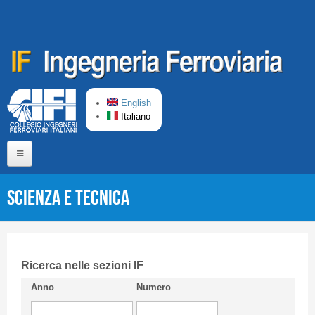
Salta al contenuto principale
English
Italiano
Home
Scienza e Tecnica
Chi siamo
Comitato di Redazione
CIFI in breve
Ricerca nelle sezioni IF
Anno
Numero
Linee Guida