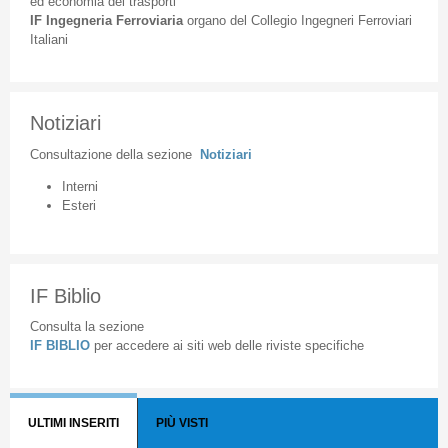
ed
economia
dei
trasporti
IF
Ingegneria
Ferroviaria
organo
del
Collegio
Ingegneri
Ferroviari
Italiani
Notiziari
Consultazione
della
sezione
Notiziari
Interni
Esteri
IF Biblio
Consulta la sezione
IF BIBLIO
per accedere ai siti web delle riviste specifiche
ULTIMI INSERITI
PIÙ VISTI