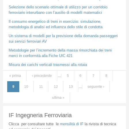
Selezione dello scenario ottimale di utilizzo per un corridoio
ferroviario interurbano con l’ausilio di modelli matematici
Il consumo energetico di treni in esercizio: simulazione,
metodologia di analisi ed influenza dello stile di condotta
Un sistema di modelli per la previsione della domanda passeggeri
sui servizi ferroviari AV
Metodologie per l’incremento della massa rimorchiata dei treni
merci in conformità alla Fiche UIC 421
Misura dei carichi verticali trasmessi alla rotaia
« prima
‹ precedente
…
5
6
7
8
Pagine
9
10
11
12
13
…
seguente ›
ultima »
IF Ingegneria Ferroviaria
Clicca
per
consultare
tutte
le
mensilità
di
IF
la
rivista
di
tecnica