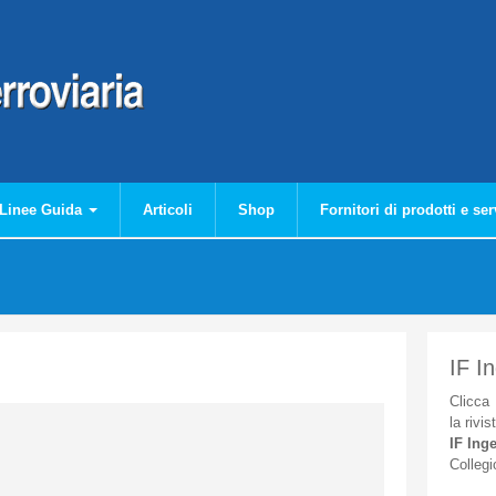
Linee Guida
Articoli
Shop
Fornitori di prodotti e ser
IF I
Clicca
la
rivis
IF
Inge
Collegi