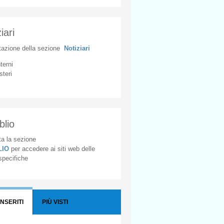
iari
tazione
della
sezione
Notiziari
nterni
steri
blio
a la sezione
BLIO
per accedere ai siti web delle
 specifiche
INSERITI
PIÙ VISTI