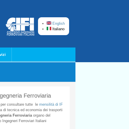
English
Italiano
vizi
ngegneria Ferroviaria
per
consultare
tutte
le
mensilità
di
IF
ta
di
tecnica
ed
economia
dei
trasporti
gneria
Ferroviaria
organo
del
o
Ingegneri
Ferroviari
Italiani