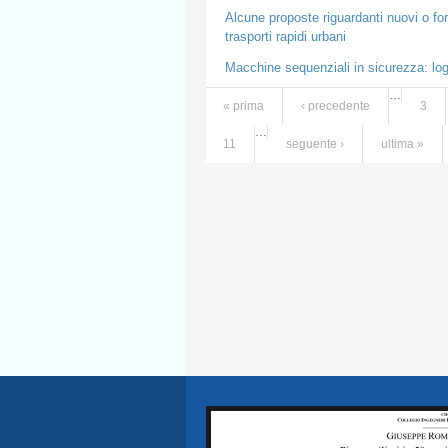
Alcune proposte riguardanti nuovi o for
trasporti rapidi urbani
Macchine sequenziali in sicurezza: logi
…
« prima
‹ precedente
3
Pagine
…
11
seguente ›
ultima »