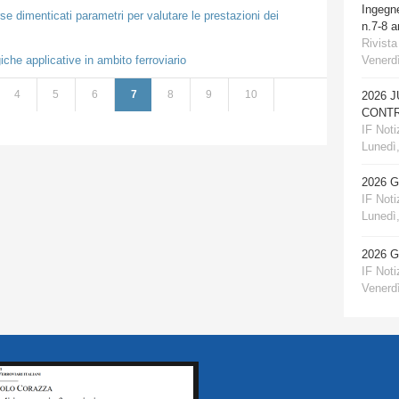
Ingegn
se dimenticati parametri per valutare le prestazioni dei
n.7-8 
Rivista
che applicative in ambito ferroviario
Venerdì
4
5
6
7
8
9
10
2026 
CONTR
IF Notiz
Lunedì,
2026 
IF Notiz
Lunedì,
2026 
IF Notiz
Venerdì