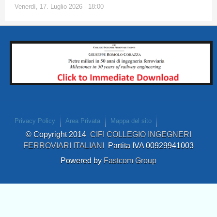
Venerdì, 17. Luglio 2026 - 18:00
Privacy Policy
Area Privata
Mappa del sito
© Copyright 2014
CIFI COLLEGIO INGEGNERI
FERROVIARI ITALIANI
Partita IVA 00929941003
Powered by
Fastcom Group