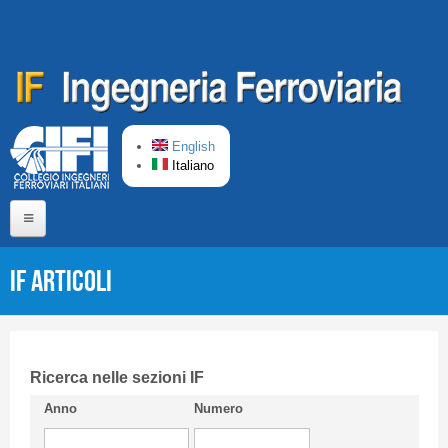
Salta al contenuto principale
English
Italiano
Home
IF Articoli
Chi siamo
Comitato di Redazione
CIFI in breve
Ricerca nelle sezioni IF
Anno
Numero
Linee Guida