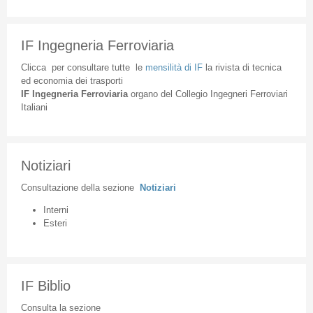
IF Ingegneria Ferroviaria
Clicca
per
consultare
tutte
le
mensilità
di
IF
la
rivista
di
tecnica
ed
economia
dei
trasporti
IF
Ingegneria
Ferroviaria
organo
del
Collegio
Ingegneri
Ferroviari
Italiani
Notiziari
Consultazione
della
sezione
Notiziari
Interni
Esteri
IF Biblio
Consulta la sezione