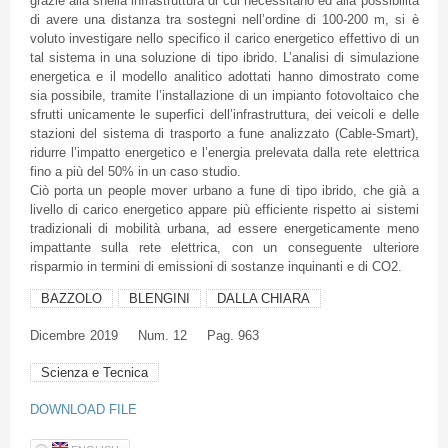
grazie alla snella infrastruttura di cui necessitano ed alla possibilità
di avere una distanza tra sostegni nell’ordine di 100-200 m, si è
voluto investigare nello specifico il carico energetico effettivo di un
tal sistema in una soluzione di tipo ibrido. L’analisi di simulazione
energetica e il modello analitico adottati hanno dimostrato come
sia possibile, tramite l’installazione di un impianto fotovoltaico che
sfrutti unicamente le superfici dell’infrastruttura, dei veicoli e delle
stazioni del sistema di trasporto a fune analizzato (Cable-Smart),
ridurre l’impatto energetico e l’energia prelevata dalla rete elettrica
fino a più del 50% in un caso studio.
Ciò porta un people mover urbano a fune di tipo ibrido, che già a
livello di carico energetico appare più efficiente rispetto ai sistemi
tradizionali di mobilità urbana, ad essere energeticamente meno
impattante sulla rete elettrica, con un conseguente ulteriore
risparmio in termini di emissioni di sostanze inquinanti e di CO2.
BAZZOLO
BLENGINI
DALLA CHIARA
Dicembre
2019
Num. 12
Pag. 963
Scienza e Tecnica
DOWNLOAD FILE