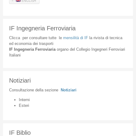
ENGLISH
IF Ingegneria Ferroviaria
Clicca
per
consultare
tutte
le
mensilità
di
IF
la
rivista
di
tecnica
ed
economia
dei
trasporti
IF
Ingegneria
Ferroviaria
organo
del
Collegio
Ingegneri
Ferroviari
Italiani
Notiziari
Consultazione
della
sezione
Notiziari
Interni
Esteri
IF Biblio