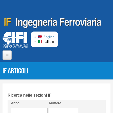
Salta al contenuto principale
English
Italiano
Home
IF Articoli
Chi siamo
Comitato di Redazione
CIFI in breve
Ricerca nelle sezioni IF
Anno
Numero
Linee Guida