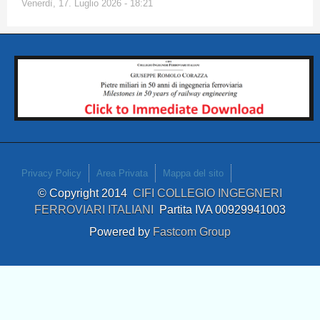
Venerdì, 17. Luglio 2026 - 18:21
Privacy Policy
Area Privata
Mappa del sito
© Copyright 2014
CIFI COLLEGIO INGEGNERI
FERROVIARI ITALIANI
Partita IVA 00929941003
Powered by
Fastcom Group