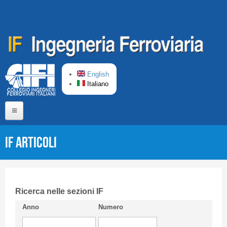
Salta al contenuto principale
English
Italiano
Home
IF Articoli
Chi siamo
Comitato di Redazione
CIFI in breve
Ricerca nelle sezioni IF
Anno
Numero
Linee Guida