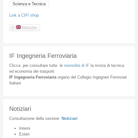
Scienza e Tecnica
Link a CIFI shop
ENGLISH
IF Ingegneria Ferroviaria
Clicca
per
consultare
tutte
le
mensilità
di
IF
la
rivista
di
tecnica
ed
economia
dei
trasporti
IF
Ingegneria
Ferroviaria
organo
del
Collegio
Ingegneri
Ferroviari
Italiani
Notiziari
Consultazione
della
sezione
Notiziari
Interni
Esteri