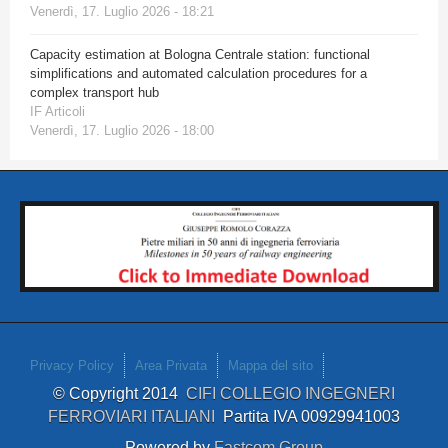
Venerdì, 17. Luglio 2026 - 18:21
Capacity estimation at Bologna Centrale station: functional
simplifications and automated calculation procedures for a
complex transport hub
IF Articoli
Venerdì, 17. Luglio 2026 - 18:00
Privacy Policy
Area Privata
Mappa del sito
© Copyright 2014
CIFI COLLEGIO INGEGNERI
FERROVIARI ITALIANI
Partita IVA 00929941003
Powered by
Fastcom Group