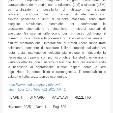
caratteristiche dei motori lineari a induzione (LIM) e sincroni (LSM)
ed analizzate le possibilità di utilizzo nei sistemi
ferroviari tradizionali. Su un tracciato di riferimento con
elevate pendenze e limiti di velocità massima, sono state
eseguite simulazioni dinamiche per confrontare le
prestazioni cinematiche e dinamiche in diversi scenari di
esercizio. Gli scenari differiscono per la massa del treno, il
numero di locomotive e la presenza o meno del motore lineare. I
risultati mostrano che l’integrazione di motori lineari lungo tratti
selezionati consente di superare i limiti imposti dall’aderenza
ruota–rotaia, mantenendo velocità più elevate e riducendo la
necessità di trazione con più locomotive. Lo studio evidenzia i
vantaggi ottenibili con i sistemi di trazione ibridi pur evidenziando
la necessità di approfondire ulteriori aspetti come la loro
regolazione, la compatibilità elettromagnetica, l’interoperabilità e
valutarne l’efficienza tecnico-economica.
https://www.medra.org/servlet/view?
lang=it&doi=10.57597/IF.11.2025.ART.1
BARDHI
DI MARIO
MALAVASI
RIZZETTO
Novembre
2025
Num. 11
Pag. 829