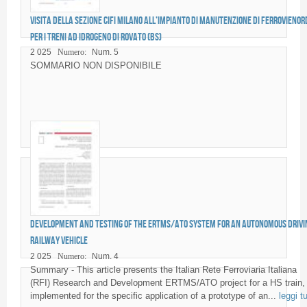
Visita della sezione CIFI Milano all’impianto di manutenzione di Ferrovienor
per i treni ad idrogeno di Rovato (BS)
2 025
Numero:
Num. 5
SOMMARIO NON DISPONIBILE
Development and testing of the ERTMS/ATO system for an autonomous drivi
railway vehicle
2 025
Numero:
Num. 4
Summary - This article presents the Italian Rete Ferroviaria Italiana
(RFI) Research and Development ERTMS/ATO project for a HS train,
implemented for the specific application of a prototype of an...
leggi tu