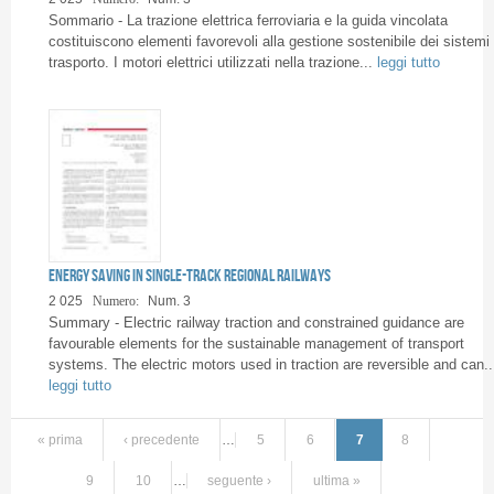
Sommario - La trazione elettrica ferroviaria e la guida vincolata
costituiscono elementi favorevoli alla gestione sostenibile dei sistemi 
trasporto. I motori elettrici utilizzati nella trazione...
leggi tutto
Energy saving in Single-Track Regional Railways
2 025
Numero:
Num. 3
Summary - Electric railway traction and constrained guidance are
favourable elements for the sustainable management of transport
systems. The electric motors used in traction are reversible and can..
leggi tutto
« prima
‹ precedente
…
5
6
7
8
9
10
…
seguente ›
ultima »