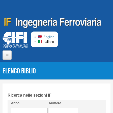
Salta al contenuto principale
English
Italiano
Home
Elenco Biblio
Chi siamo
Comitato di Redazione
CIFI in breve
Ricerca nelle sezioni IF
Anno
Numero
Linee Guida