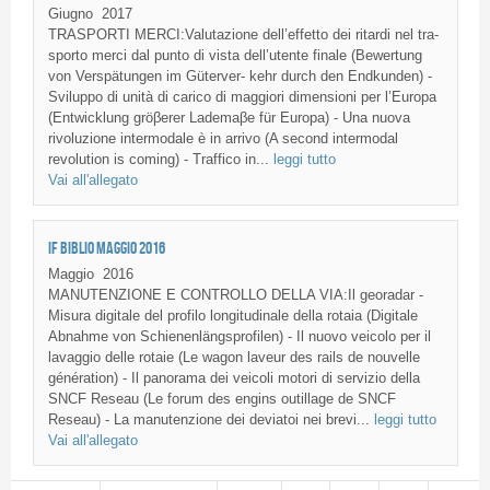
Giugno
2017
TRASPORTI MERCI:Valutazione dell’effetto dei ritardi nel tra-
sporto merci dal punto di vista dell’utente finale (Bewertung
von Verspätungen im Güterver- kehr durch den Endkunden) -
Sviluppo di unità di carico di maggiori dimensioni per l’Europa
(Entwicklung gröβerer Lademaβe für Europa) - Una nuova
rivoluzione intermodale è in arrivo (A second intermodal
revolution is coming) - Traffico in...
leggi tutto
Vai all'allegato
IF BIBLIO MAGGIO 2016
Maggio
2016
MANUTENZIONE E CONTROLLO DELLA VIA:Il georadar -
Misura digitale del profilo longitudinale della rotaia (Digitale
Abnahme von Schienenlängsprofilen) - Il nuovo veicolo per il
lavaggio delle rotaie (Le wagon laveur des rails de nouvelle
génération) - Il panorama dei veicoli motori di servizio della
SNCF Reseau (Le forum des engins outillage de SNCF
Reseau) - La manutenzione dei deviatoi nei brevi...
leggi tutto
Vai all'allegato