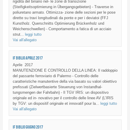
rigidità del binario nel- le zone di transizione
(Steifigkeitsoptimierung in Übergangsgebieten) - Traverse in
poliuretano armato. Ottimizza- zione delle sezioni per le pose
dirette su travi longitudinali da ponte e per i deviatoi (FFJ
Kunstholz. Querschnitts Optimierung Brückenholz und
Weichenschwellen) - Comportamento a fatica di un acciaio
strut...
leggi tutto
Vai all'allegato
IF BIBLIO APRILE 2017
Aprile
2017
MANUTENZIONE E CONTROLLO DELLA LINEA: Il raddoppio
del passante ferroviario di Palermo - Controllo delle
caratteristiche manutentive della via basato su valori obiettivo
prefissati (Zielwertbasierte Steuerung von Instandhal-
tungsmengen der Fahrbahn) - Il TGV IRIS: un dispositivo
originale ed in- novativo per il controllo delle linee AV (L’IRIS
by TGV: un dispositif originale et innovatif pour la...
leggi tutto
Vai all'allegato
IF BIBLIO GIUGNO 2017