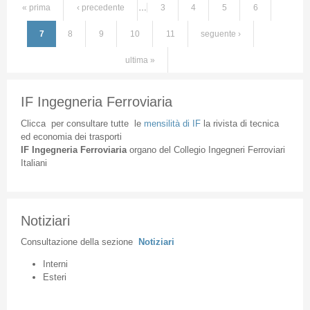
« prima
‹ precedente
…
3
4
5
6
Pagine
7
8
9
10
11
seguente ›
ultima »
IF Ingegneria Ferroviaria
Clicca
per
consultare
tutte
le
mensilità
di
IF
la
rivista
di
tecnica
ed
economia
dei
trasporti
IF
Ingegneria
Ferroviaria
organo
del
Collegio
Ingegneri
Ferroviari
Italiani
Notiziari
Consultazione
della
sezione
Notiziari
Interni
Esteri