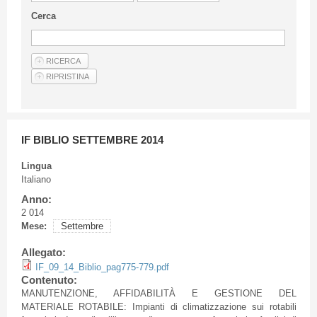
Linee Guida Per Gli Autori
Cerca
Privacy Policy
Articoli
Shop
Fornitori di prodotti e servizi
IF BIBLIO SETTEMBRE 2014
Lingua
Italiano
Anno:
2 014
Mese:
Settembre
Allegato:
IF_09_14_Biblio_pag775-779.pdf
Contenuto:
MANUTENZIONE
,
AFFIDABILITÀ
E
GESTIONE
DEL
MATERIALE
ROTABILE
:
Impianti
di
climatizzazione
sui
rotabili