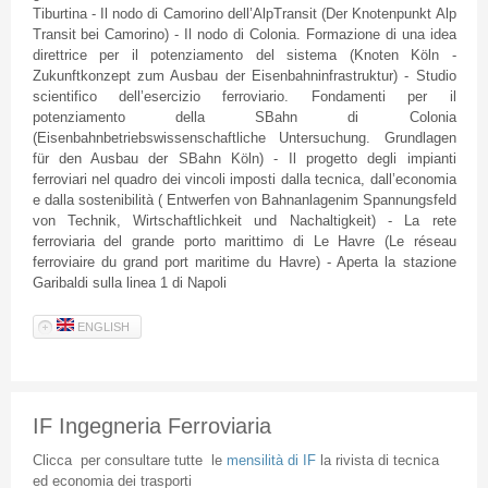
Tiburtina
- Il
nodo
di
Camorino
dell’AlpTransit
(
Der
Knotenpunkt
Alp
Transit
bei
Camorino
) - Il
nodo
di
Colonia
.
Formazione
di
una
idea
direttrice
per
il
potenziamento
del
sistema
(
Knoten
Köln
-
Zukunftkonzept
zum
Ausbau
der
Eisenbahninfrastruktur
) - Studio
scientifico
dell’esercizio
ferroviario
.
Fondamenti
per
il
potenziamento
della
SBahn
di
Colonia
(
Eisenbahnbetriebswissenschaftliche
Untersuchung
.
Grundlagen
für
den
Ausbau
der
SBahn
Köln
) - Il
progetto
degli
impianti
ferroviari
nel
quadro
dei
vincoli
imposti
dalla
tecnica
,
dall’economia
e
dalla
sostenibilità
(
Entwerfen
von
Bahnanlagenim
Spannungsfeld
von
Technik
,
Wirtschaftlichkeit
und
Nachaltigkeit
) - La
rete
ferroviaria
del
grande
porto
marittimo
di
Le
Havre
(Le
réseau
ferroviaire
du grand port maritime du
Havre
) -
Aperta
la
stazione
Garibaldi
sulla
linea
1
di
Napoli
ENGLISH
IF Ingegneria Ferroviaria
Clicca
per
consultare
tutte
le
mensilità
di
IF
la
rivista
di
tecnica
ed
economia
dei
trasporti