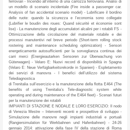
ferroviari
-
Incendio
all’interno
di
una
carrozza
ferroviaria
.
Analisi
di
un
modello
di
scenario
incidentale
(Fire inside a passenger car.
Analysis of fan accidental scenario model) -
Lubrificare
il
bordino
delle
ruote
:
quando
la
sicurezza
e
l’economia
sono
collegate
(
Lubrifier
le
boudin
des
roues
:
Quand
sécurité
et
économie
sont
lise
) - La
manutenzione
degli
accumulatori
alcalini
per i
rotabili
FS
-
Ottimizzazione
della
circolazione
del
materiale
rotabile
e
dei
processi
manutentivi
nel
breve
periodo
(Short-term rolling stock
rostering
and maintenance scheduling optimization) -
Sensori
energeticamente
autosufficienti
per la
sorveglianza
continua
dei
carri
merci (
Energieautarken
Sensoren
zur
Überwachung
von
Güterwagen
) -
Velaro
E:
Nuovi
record
di
disponibilità
in
Spagna
(
Velaro
E:
Neue
Verfügbarkeitsrekorde
in
Spanien
) -
Espletamento
dei
servizi
di
manovra
- I
benefici
dell’utilizzo
del
sistema
Telediagnostica
di
Trenitalia
sull’esercizio
e la
manutenzione
della
flotta
E464
(The
benefits of using
Trenitalia’s
Tele-diagnostic system while
operating and during maintenance of the
E464
fleet) -
Scenari
futuri
per la
manutenzione
dei
rotabili
IMPIANTI
DI
STAZIONE
E
NODALE
E
LORO
ESERCIZIO
: Il
nodo
di
Venezia
Mestre
–
Interventi
recenti
e
prospettive
di
sviluppo
-
Simulazione
delle
manovre
negli
impianti
industriali
e
portuali
(
Rangiersimulation
für
Werkbahnen
und
Hafenbahnen
) - 24-26
gennaio
2014:
attivazione
della
fase
IV
della
stazione
di
Roma