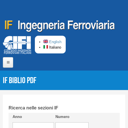
Salta al contenuto principale
English
Italiano
Home
IF Biblio PDF
Chi siamo
Comitato di Redazione
CIFI in breve
Ricerca nelle sezioni IF
Anno
Numero
Linee Guida