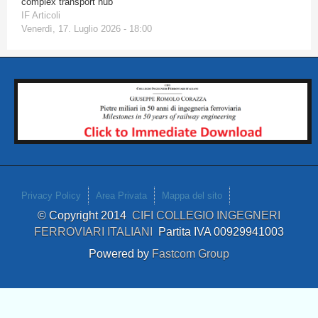
complex transport hub
IF Articoli
Venerdì, 17. Luglio 2026 - 18:00
Privacy Policy
Area Privata
Mappa del sito
© Copyright 2014
CIFI COLLEGIO INGEGNERI
FERROVIARI ITALIANI
Partita IVA 00929941003
Powered by
Fastcom Group