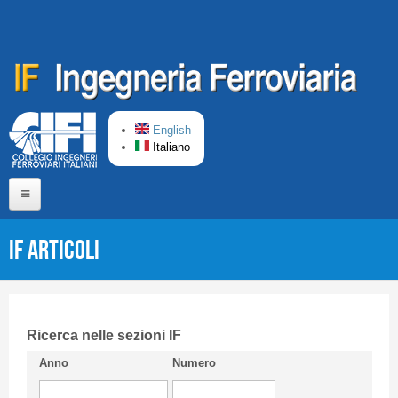
Salta al contenuto principale
English
Italiano
Home
IF Articoli
Chi siamo
Comitato di Redazione
CIFI in breve
Ricerca nelle sezioni IF
Anno
Numero
Linee Guida