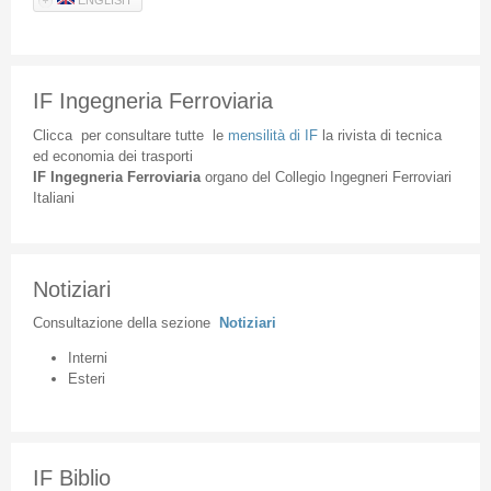
ENGLISH
IF Ingegneria Ferroviaria
Clicca
per
consultare
tutte
le
mensilità
di
IF
la
rivista
di
tecnica
ed
economia
dei
trasporti
IF
Ingegneria
Ferroviaria
organo
del
Collegio
Ingegneri
Ferroviari
Italiani
Notiziari
Consultazione
della
sezione
Notiziari
Interni
Esteri
IF Biblio