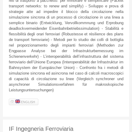
reti
di
trasporto
a
pacchetto
: per
rinnovare
e
semplificare
(Packet
transport networks: to renew and simplify) -
Sviluppo
e
prova
di
strategie
atte
ad
impedire
il
blocco
della
circolazione
nella
simulazione
sincrona
di
un
processo
di
circolazione
in
una
linea
a
semplice
binario
(
Entwicklung
,
Vervollkommnung
und
Erprobung
deadlockvermeidender
Eisenbahnbetriebssimulation
) -
Stabilità
e
flessibilità
degli
orari
ferroviari
(
Robustesse
et
résilience
des plans
de transport
ferroviarie
) -
Metodi
per lo studio
dei
colli
di
bottiglia
nel
proporzionamento
degli
impianti
ferroviari
(
Methoden
zur
Engpasse
Analyse
bei
der
Infrastrukturbemessung
im
Schienenverkehr
) -
L’interoperabilità
dell’infrastruttura
del
sistema
ferroviario
dell’Unione
Europea
(
Interoperabilität
der
Infrastruktur
im
Bahnsystem
der
Europäischer
Union) -
Confronto
fra
i
metodi
di
simulazione
sincrona
ed
asincrona
nel
caso
di
calcoli
macroscopici
di
capacità
di
circolazione
su
linee
(
Vergleich
synchroner
und
asynchroner
Simulationsverfahren
für
makroskopische
Leistungsuntersuchungen
)
ENGLISH
IF Ingegneria Ferroviaria