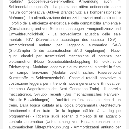
rotabile
? (
Doppelkreuz-Gelenkwellen
:
Anwendung
auch
im
Schienenfahrzeugbau
?) - La
protezione
attiva
antincendio
come
misura
compensativa
(
Aktiver
Brandschutz
als
kompensatorische
Ma!name) - La
climatizzazione
dei
mezzi
ferroviari
analizzata
sotto
il
profilo
della
efficienza
energetica
e
della
compatibilità
ambientale
(
Klimatisierung
und von
Schienenfahrzeugen
.
Energieeffizienz
und
Umweltfreundlichkeit
) - La
sorveglianza
acustica
delle
sale
montate
TGV
(Surveillance
acoustique
des
essieux
TGV
) -
Ammortizzatori
antiurto
per
l’aggancio
automatico
SA-3
(
Sto
!
dämpfer
für
die
automatischen
SA-3
Kupplungen
) -
Nuovi
giunti
elastici
per
trasmissioni
meccaniche
di
potenza
per
elettromotrici
(
Neue
Getriebeabtriebekupplung
für
elektrische
Triebwagen
) -
Modulare
leggero
e
sicuro
:
materiali
sintetici
in
fibra
nel
campo
ferroviario
(Modular
Leicht
sicher
:
Faserverbund
Kunststoffe
im
Schienenverkehr
) -
Casse
di
rotabili
innovative in
costruzione
leggera
per
il
treno
di
nuova
generazione
(
Innovativer
Leichtbau
Wagenkasten
des Next Generation Train) - Il
carrello
meccatronico
.
Sviluppi
recenti
(Das
mechatronisches
Fahrwerk
.
Aktuelle
Entwicklungen
) -
L’architettura
funzionale
elettrica
di
un
treno
.
Dalla
logica
cablata
alla
logica
programmata
(Architecture
fonctionnelle
d’un
train. De la
logique
câblée
à
la
logique
programmée
) -
Ricerca
sugli
scenari
d’impiego
di
un
aggancio
centrale
automatico
(
Untersuchung
von
Einsatzszenarien
einer
automatischen
Mittepufferkupplung
) -
Ammortizzatori
antiurto
per