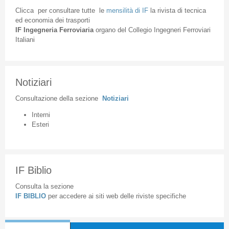
Clicca
per
consultare
tutte
le
mensilità
di
IF
la
rivista
di
tecnica
ed
economia
dei
trasporti
IF
Ingegneria
Ferroviaria
organo
del
Collegio
Ingegneri
Ferroviari
Italiani
Notiziari
Consultazione
della
sezione
Notiziari
Interni
Esteri
IF Biblio
Consulta la sezione
IF BIBLIO
per accedere ai siti web delle riviste specifiche