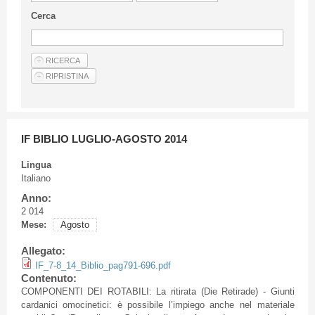
Linee Guida Per Gli Autori
Cerca
Privacy Policy
Articoli
Shop
Fornitori di prodotti e servizi
IF BIBLIO LUGLIO-AGOSTO 2014
Lingua
Italiano
Anno:
2 014
Mese:
Agosto
Allegato:
IF_7-8_14_Biblio_pag791-696.pdf
Contenuto:
COMPONENTI
DEI
ROTABILI
: La
ritirata
(Die
Retirade
) -
Giunti
cardanici
omocinetici
:
è
possibile
l’impiego
anche
nel
materiale