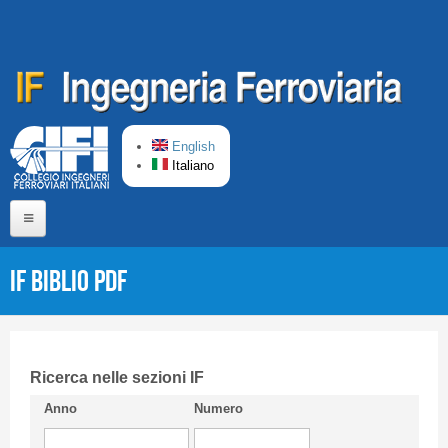
Salta al contenuto principale
English
Italiano
Home
IF Biblio PDF
Chi siamo
Comitato di Redazione
CIFI in breve
Ricerca nelle sezioni IF
Anno
Numero
Linee Guida