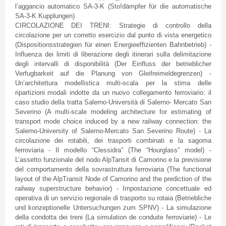
l’aggancio
automatico
SA-3-K (
Sto
!
dämpfer
für
die
automatische
SA-3-K
Kupplungen
)
CIRCOLAZIONE
DEI
TRENI
:
Strategie
di
controllo
della
circolazione
per un
corretto
esercizio
dal
punto
di
vista
energetico
(
Dispositionsstrategien
für
einen
Energieeffizienten
Bahnbetrieb
) -
Influenza
dei
limiti
di
liberazione
degli
itinerari
sulla
delimitazione
degli
intervalli
di
disponibilità
(
Der
Einfluss
der
betrieblicher
Verfugbarkeit
auf
die
Planung
von
Gleifreimeldegrenzen
) -
Un’architettura
modellistica
multi-scala
per la
stima
delle
ripartizioni
modali
indotte
da
un
nuovo
collegamento
ferroviario
:
il
caso
studio
della
tratta
Salerno-Università
di
Salerno-
Mercato
San
Severino
(A multi-scale modeling architecture for estimating of
transport mode choice induced by a new railway connection: the
Salerno-University of
Salerno-Mercato
San
Severino
Route) - La
circolazione
dei
rotabili
,
dei
trasporti
combinati
e la
sagoma
ferroviaria
- Il
modello
“Clessidra”
(The “Hourglass” model) -
L’assetto
funzionale
del
nodo
AlpTansit
di
Camorino
e la
previsione
del
comportamento
della
sovrastruttura
ferroviaria
(The functional
layout of the
AlpTransit
Node of
Camorino
and the prediction of the
railway superstructure behavior) -
Impostazione
concettuale
ed
operativa
di
un
servizio
regionale
di
trasporto
su
rotaia
(
Betriebliche
und
konzeptionelle
Untersuchungen
zum
SPNV
) - La
simulazione
della
condotta
dei
treni
(La simulation de
conduite
ferroviarie
) - Le