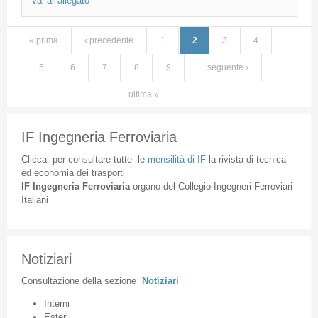
Vai all'allegato
« prima
‹ precedente
1
2
3
4
Pagine
5
6
7
8
9
…
seguente ›
ultima »
IF Ingegneria Ferroviaria
Clicca
per
consultare
tutte
le
mensilità
di
IF
la
rivista
di
tecnica
ed
economia
dei
trasporti
IF
Ingegneria
Ferroviaria
organo
del
Collegio
Ingegneri
Ferroviari
Italiani
Notiziari
Consultazione
della
sezione
Notiziari
Interni
Esteri