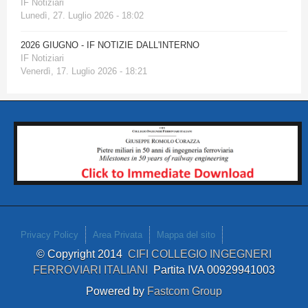
IF Notiziari
Lunedì, 27. Luglio 2026 - 18:02
2026 GIUGNO - IF NOTIZIE DALL'INTERNO
IF Notiziari
Venerdì, 17. Luglio 2026 - 18:21
Privacy Policy
Area Privata
Mappa del sito
© Copyright 2014
CIFI COLLEGIO INGEGNERI
FERROVIARI ITALIANI
Partita IVA 00929941003
Powered by
Fastcom Group