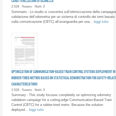
caratterizzazioni di sicurezza
Pagine
2 026
Numero:
Num. 3
Sommario - Lo studio si concentra sull’ottimizzazione della campagna
validazione dell’odometria per un sistema di controllo dei treni basato
sulla comunicazione (CBTC) all’avanguardia per una...
leggi tutto
Optimization of Communication-Based Train Control systems deployment in
rubber-tired metros based on statistical demonstration for safety-relat
characterizations
2 026
Numero:
Num. 3
Summary - This study focuses completely on optimizing odometry
validation campaign for a cutting-edge Communication-Based Train
Control (CBTC) for a rubber-tired metro. Because the solution
deployed...
leggi tutto