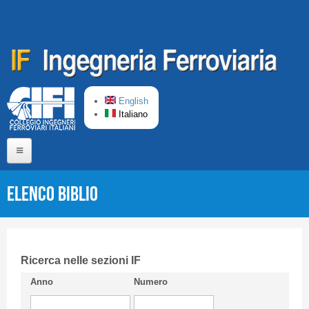
Salta al contenuto principale
English
Italiano
Home
Elenco Biblio
Chi siamo
Comitato di Redazione
CIFI in breve
Ricerca nelle sezioni IF
Anno
Numero
Linee Guida