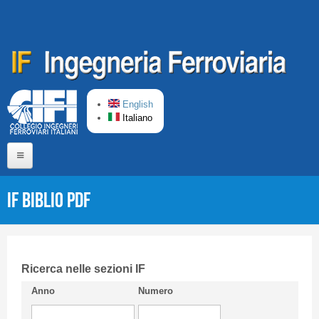
Salta al contenuto principale
English
Italiano
Home
IF Biblio PDF
Chi siamo
Comitato di Redazione
CIFI in breve
Ricerca nelle sezioni IF
Anno
Numero
Linee Guida