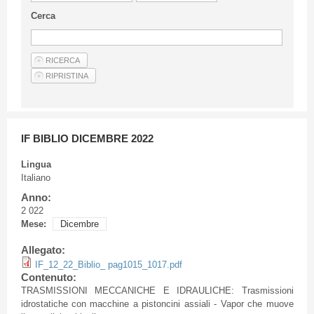
Linee Guida Per Gli Autori
Cerca
Privacy Policy
Articoli
Shop
Fornitori di prodotti e servizi
IF BIBLIO DICEMBRE 2022
Lingua
Italiano
Anno:
2 022
Mese:
Dicembre
Allegato:
IF_12_22_Biblio_ pag1015_1017.pdf
Contenuto:
TRASMISSIONI MECCANICHE E IDRAULICHE: Trasmissioni
idrostatiche con macchine a pistoncini assiali - Vapor che muove