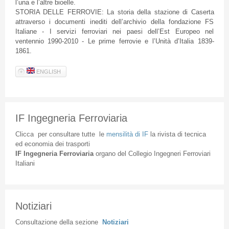
l’una e l’altre bioelle.
STORIA DELLE FERROVIE: La storia della stazione di Caserta
attraverso i documenti inediti dell’archivio della fondazione FS
Italiane - I servizi ferroviari nei paesi dell’Est Europeo nel
ventennio 1990-2010 - Le prime ferrovie e l’Unità d’Italia 1839-
1861.
ENGLISH
IF Ingegneria Ferroviaria
Clicca
per
consultare
tutte
le
mensilità
di
IF
la
rivista
di
tecnica
ed
economia
dei
trasporti
IF
Ingegneria
Ferroviaria
organo
del
Collegio
Ingegneri
Ferroviari
Italiani
Notiziari
Consultazione
della
sezione
Notiziari