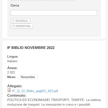
Linee Guida Per Gli Autori
Cerca
Privacy Policy
Articoli
Shop
Fornitori di prodotti e servizi
IF BIBLIO NOVEMBRE 2022
Lingua
Italiano
Anno:
2 022
Mese:
Novembre
Allegato:
IF_11_22_Biblio_pag921_923.pdf
Contenuto:
POLITICA ED ECONOMIADEI TRASPORTI, TARIFFE: La settima
rivoluzione dei trasporti. Le innovazioni in corso e i possibili