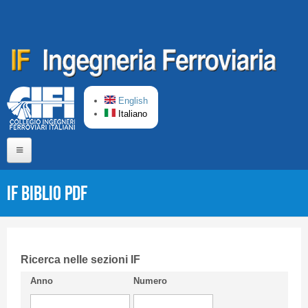
Salta al contenuto principale
English
Italiano
Home
IF Biblio PDF
Chi siamo
Comitato di Redazione
CIFI in breve
Ricerca nelle sezioni IF
Anno
Numero
Linee Guida