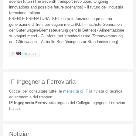
scenari futuri (The seventh transport revolution. Ongoing
innovations and possible future scenarios) - Il futuro dell’industria
ferroviaria italiana.
FRENI E FRENATURA: KEf: entra in funzione la prossima
generazione di freni per vagoni merci (KEf – nächste Generation
der Güter wagen-Bremssteuerung geht in Betrieb) - Alimentazione
su vagoni merci - Gli sforzi per standardizzare (Stromversorgung
auf Güterwagen – Aktuelle Bemühungen zur Standardisierung)
ENGLISH
IF Ingegneria Ferroviaria
Clicca
per
consultare
tutte
le
mensilità
di
IF
la
rivista
di
tecnica
ed
economia
dei
trasporti
IF
Ingegneria
Ferroviaria
organo
del
Collegio
Ingegneri
Ferroviari
Italiani
Notiziari