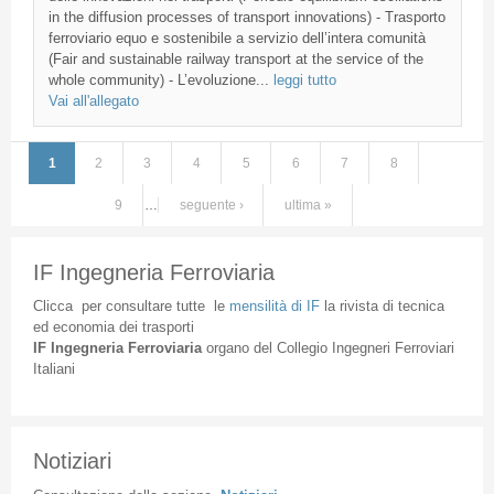
in the diffusion processes of transport innovations) - Trasporto
ferroviario equo e sostenibile a servizio dell’intera comunità
(Fair and sustainable railway transport at the service of the
whole community) - L’evoluzione...
leggi tutto
Vai all'allegato
1
2
3
4
5
6
7
8
Pagine
9
…
seguente ›
ultima »
IF Ingegneria Ferroviaria
Clicca
per
consultare
tutte
le
mensilità
di
IF
la
rivista
di
tecnica
ed
economia
dei
trasporti
IF
Ingegneria
Ferroviaria
organo
del
Collegio
Ingegneri
Ferroviari
Italiani
Notiziari