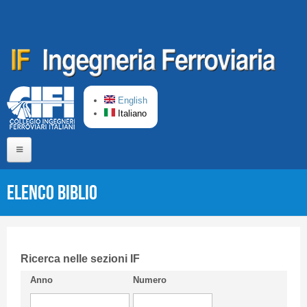
Salta al contenuto principale
English
Italiano
Home
Elenco Biblio
Chi siamo
Comitato di Redazione
CIFI in breve
Ricerca nelle sezioni IF
Anno
Numero
Linee Guida