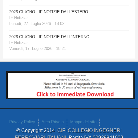
2026 GIUGNO - IF NOTIZIE DALL'ESTERO
IF Notiziari
Lunedì, 27. Luglio 2026 - 18:02
2026 GIUGNO - IF NOTIZIE DALL'INTERNO
IF Notiziari
Venerdì, 17. Luglio 2026 - 18:21
Privacy Policy
Area Privata
Mappa del sito
© Copyright 2014
CIFI COLLEGIO INGEGNERI
FERROVIARI ITALIANI
Partita IVA 00929941003