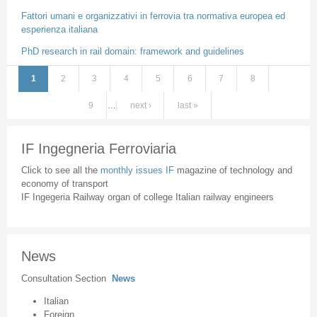
Fattori umani e organizzativi in ferrovia tra normativa europea ed
esperienza italiana
PhD research in rail domain: framework and guidelines
1
2
3
4
5
6
7
8
Pages
9
…
next ›
last »
IF Ingegneria Ferroviaria
Click to see all the
monthly issues IF
magazine of technology and
economy of transport
IF Ingegeria Railway organ of college Italian railway engineers
News
Consultation Section
News
Italian
Foreign