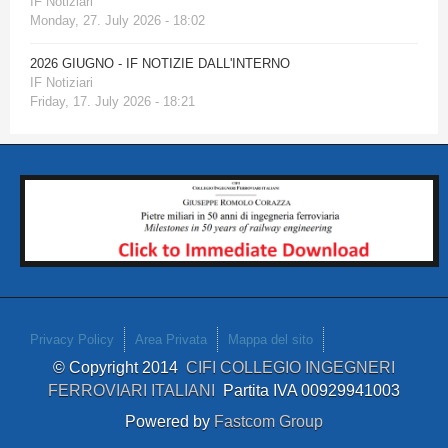
IF Notiziari
Monday, 27. July 2026 - 18:02
2026 GIUGNO - IF NOTIZIE DALL'INTERNO
IF Notiziari
Friday, 17. July 2026 - 18:21
Privacy Policy
Area Privata
Mappa del sito
© Copyright 2014
CIFI COLLEGIO INGEGNERI
FERROVIARI ITALIANI
Partita IVA 00929941003
Powered by
Fastcom Group