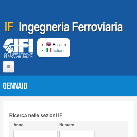
Skip to main content
English
Italiano
Home
Gennaio
About us
Editorial Board
Short presentation CIFI
Ricerca nelle sezioni IF
Anno
Numero
Guideline