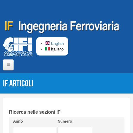
Salta al contenuto principale
English
Italiano
Home
IF Articoli
Chi siamo
Comitato di Redazione
CIFI in breve
Ricerca nelle sezioni IF
Anno
Numero
Linee Guida