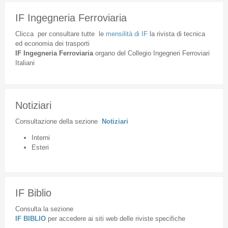
IF Ingegneria Ferroviaria
Clicca
per
consultare
tutte
le
mensilità
di
IF
la
rivista
di
tecnica
ed
economia
dei
trasporti
IF
Ingegneria
Ferroviaria
organo
del
Collegio
Ingegneri
Ferroviari
Italiani
Notiziari
Consultazione
della
sezione
Notiziari
Interni
Esteri
IF Biblio
Consulta la sezione
IF BIBLIO
per accedere ai siti web delle riviste specifiche