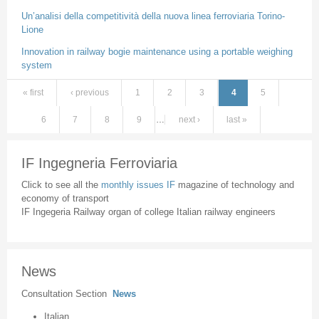
Un’analisi della competitività della nuova linea ferroviaria Torino-
Lione
Innovation in railway bogie maintenance using a portable weighing
system
« first
‹ previous
1
2
3
4
5
Pages
6
7
8
9
…
next ›
last »
IF Ingegneria Ferroviaria
Click to see all the
monthly issues IF
magazine of technology and
economy of transport
IF Ingegeria Railway organ of college Italian railway engineers
News
Consultation Section
News
Italian