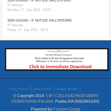
2026 GIUGNO - IF NOTIZIE DALL'ESTERO
IF Notiziari
Monday, 27. July 2026 - 18:02
2026 GIUGNO - IF NOTIZIE DALL'INTERNO
IF Notiziari
Friday, 17. July 2026 - 18:21
Privacy Policy
Area Privata
Mappa del sito
© Copyright 2014
CIFI COLLEGIO INGEGNERI
FERROVIARI ITALIANI
Partita IVA 00929941003
Powered by
Fastcom Group