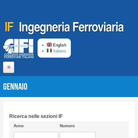
Skip to main content
English
Italiano
Home
Gennaio
About us
Editorial Board
Short presentation CIFI
Ricerca nelle sezioni IF
Anno
Numero
Guideline