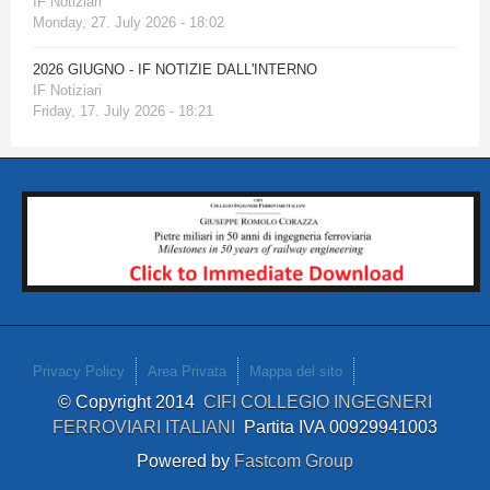
IF Notiziari
Monday, 27. July 2026 - 18:02
2026 GIUGNO - IF NOTIZIE DALL'INTERNO
IF Notiziari
Friday, 17. July 2026 - 18:21
Privacy Policy
Area Privata
Mappa del sito
© Copyright 2014
CIFI COLLEGIO INGEGNERI
FERROVIARI ITALIANI
Partita IVA 00929941003
Powered by
Fastcom Group