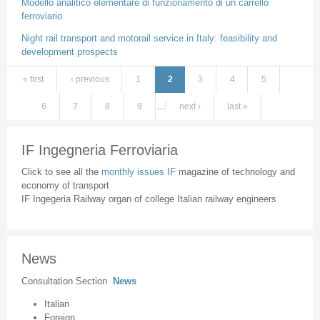
Modello analitico elementare di funzionamento di un carrello
ferroviario
Night rail transport and motorail service in Italy: feasibility and
development prospects
« first
‹ previous
1
2
3
4
5
Pages
6
7
8
9
…
next ›
last »
IF Ingegneria Ferroviaria
Click to see all the
monthly issues IF
magazine of technology and
economy of transport
IF Ingegeria Railway organ of college Italian railway engineers
News
Consultation Section
News
Italian
Foreign