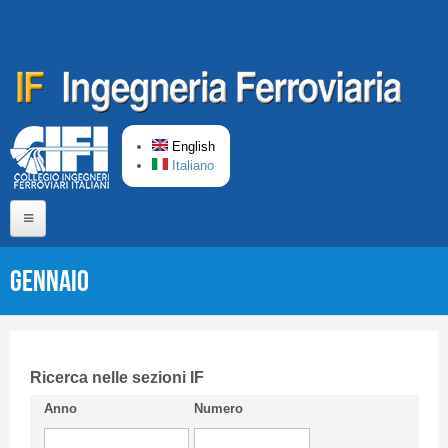
Skip to main content
English
Italiano
Home
Gennaio
About us
Editorial Board
Short presentation CIFI
Ricerca nelle sezioni IF
Anno
Numero
Guideline