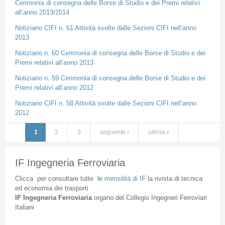
Cerimonia di consegna delle Borse di Studio e dei Premi relativi
all’anno 2013/2014
Notiziario CIFI n. 61 Attività svolte dalle Sezioni CIFI nell’anno
2013
Notiziario n. 60 Cerimonia di consegna delle Borse di Studio e dei
Premi relativi all’anno 2013
Notiziario n. 59 Cerimonia di consegna delle Borse di Studio e dei
Premi relativi all’anno 2012
Notiziario CIFI n. 58 Attività svolte dalle Sezioni CIFI nell’anno
2012
1
2
3
seguente ›
ultima »
Pagine
IF Ingegneria Ferroviaria
Clicca
per
consultare
tutte
le
mensilità
di
IF
la
rivista
di
tecnica
ed
economia
dei
trasporti
IF
Ingegneria
Ferroviaria
organo
del
Collegio
Ingegneri
Ferroviari
Italiani