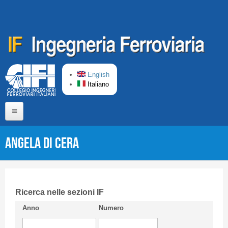
Salta al contenuto principale
English
Italiano
Home
Angela Di Cera
Chi siamo
Comitato di Redazione
CIFI in breve
Ricerca nelle sezioni IF
Anno
Numero
Linee Guida