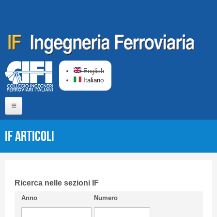
Salta al contenuto principale
English
Italiano
Home
IF Articoli
Chi siamo
Comitato di Redazione
CIFI in breve
Ricerca nelle sezioni IF
Anno
Numero
Linee Guida