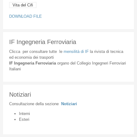
Vita del Cifi
DOWNLOAD FILE
IF Ingegneria Ferroviaria
Clicca
per
consultare
tutte
le
mensilità
di
IF
la
rivista
di
tecnica
ed
economia
dei
trasporti
IF
Ingegneria
Ferroviaria
organo
del
Collegio
Ingegneri
Ferroviari
Italiani
Notiziari
Consultazione
della
sezione
Notiziari
Interni
Esteri