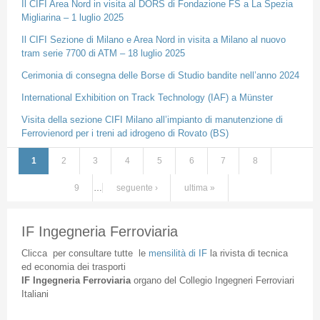
Il CIFI Area Nord in visita al DORS di Fondazione FS a La Spezia
Migliarina – 1 luglio 2025
Il CIFI Sezione di Milano e Area Nord in visita a Milano al nuovo
tram serie 7700 di ATM – 18 luglio 2025
Cerimonia di consegna delle Borse di Studio bandite nell’anno 2024
International Exhibition on Track Technology (IAF) a Münster
Visita della sezione CIFI Milano all’impianto di manutenzione di
Ferrovienord per i treni ad idrogeno di Rovato (BS)
1
2
3
4
5
6
7
8
Pagine
9
…
seguente ›
ultima »
IF Ingegneria Ferroviaria
Clicca
per
consultare
tutte
le
mensilità
di
IF
la
rivista
di
tecnica
ed
economia
dei
trasporti
IF
Ingegneria
Ferroviaria
organo
del
Collegio
Ingegneri
Ferroviari
Italiani