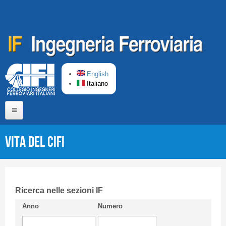
Salta al contenuto principale
English
Italiano
Home
Vita del Cifi
Chi siamo
Comitato di Redazione
CIFI in breve
Ricerca nelle sezioni IF
Anno
Numero
Linee Guida