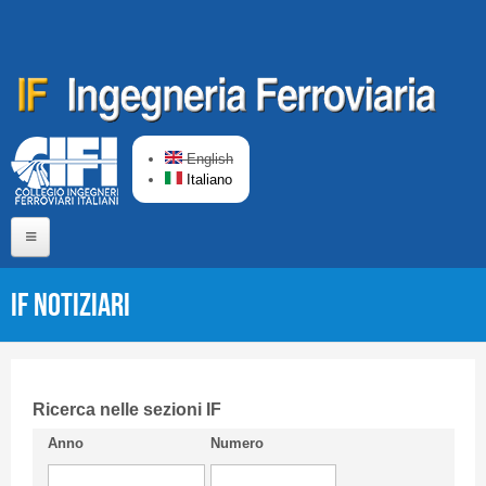
Salta al contenuto principale
English
Italiano
Home
IF Notiziari
Chi siamo
Comitato di Redazione
CIFI in breve
Ricerca nelle sezioni IF
Anno
Numero
Linee Guida