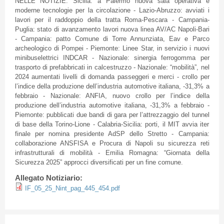
NELLE NOTIZIE: Sicilia: a Palermo nuova sala operativa e
moderne tecnologie per la circolazione - Lazio-Abruzzo: avviati i
lavori per il raddoppio della tratta Roma-Pescara - Campania-
Puglia: stato di avanzamento lavori nuova linea AV/AC Napoli-Bari
- Campania: patto Comune di Torre Annunziata, Eav e Parco
archeologico di Pompei - Piemonte: Linee Star, in servizio i nuovi
minibuselettrici INDCAR - Nazionale: sinergia ferrogomma per
trasporto di prefabbricati in calcestruzzo - Nazionale: “mobilità”, nel
2024 aumentati livelli di domanda passeggeri e merci - crollo per
l’indice della produzione dell’industria automotive italiana, -31,3% a
febbraio - Nazionale: ANFIA, nuovo crollo per l’indice della
produzione dell’industria automotive italiana, -31,3% a febbraio -
Piemonte: pubblicati due bandi di gara per l’attrezzaggio del tunnel
di base della Torino-Lione - Calabria-Sicilia: porti, il MIT avvia iter
finale per nomina presidente AdSP dello Stretto - Campania:
collaborazione ANSFISA e Procura di Napoli su sicurezza reti
infrastrutturali di mobilità - Emilia Romagna: “Giornata della
Sicurezza 2025” approcci diversificati per un fine comune.
Allegato Notiziario:
IF_05_25_Nint_pag_445_454.pdf