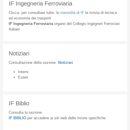
IF Ingegneria Ferroviaria
Clicca
per
consultare
tutte
le
mensilità
di
IF
la
rivista
di
tecnica
ed
economia
dei
trasporti
IF
Ingegneria
Ferroviaria
organo
del
Collegio
Ingegneri
Ferroviari
Italiani
Notiziari
Consultazione
della
sezione
Notiziari
Interni
Esteri
IF Biblio
Consulta la sezione
IF BIBLIO
per accedere ai siti web delle riviste specifiche