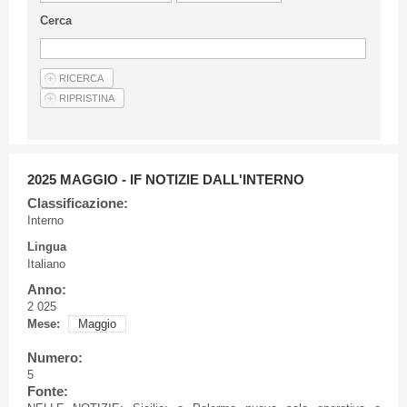
Linee Guida Per Gli Autori
Cerca
Privacy Policy
Articoli
Shop
Fornitori di prodotti e servizi
2025 MAGGIO - IF NOTIZIE DALL'INTERNO
Classificazione:
Interno
Lingua
Italiano
Anno:
2 025
Mese:
Maggio
Numero:
5
Fonte: