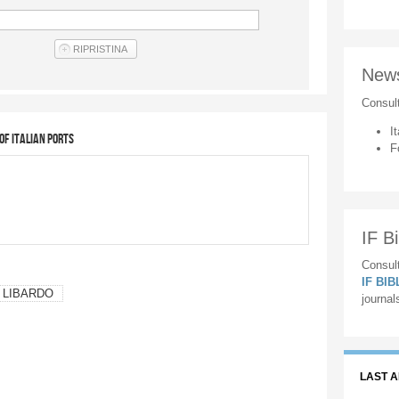
New
Consul
It
of italian ports
F
IF Bi
Consult
IF BI
a LIBARDO
journal
LAST 