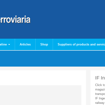
eline
Articles
Shop
Suppliers of products and servi
IF I
Click t
magazi
transpo
IF Inge
railway