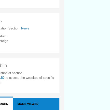
s
tation Section
News
alian
oreign
blio
ation of section
BLIO
to access the websites of specific
s
ADDED
MORE VIEWED