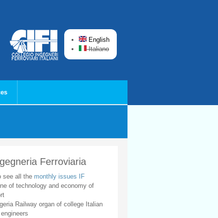
English
Italiano
ces
ngegneria Ferroviaria
o see all the
monthly issues IF
ne of technology and economy of
rt
geria Railway organ of college Italian
 engineers