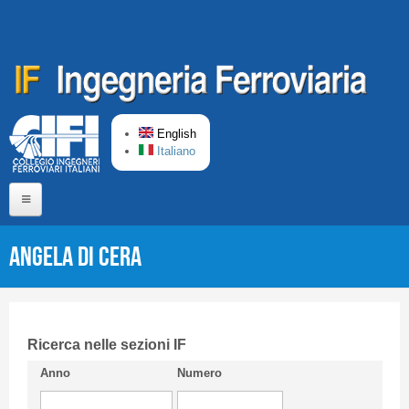
Skip to main content
English
Italiano
Home
Angela Di Cera
About us
Editorial Board
Short presentation CIFI
Ricerca nelle sezioni IF
Anno
Numero
Guideline