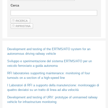
Linee Guida Per Gli Autori
Cerca
Privacy Policy
Articoli
Shop
Fornitori di prodotti e servizi
Development and testing of the ERTMS/ATO system for an
autonomous driving railway vehicle
Sviluppo e sperimentazione del sistema ERTMS/ATO per un
veicolo ferroviario a guida autonoma
RFI laboratories supporting maintenance: monitoring of four
turnouts on a section of a high-speed line
I Laboratori di RFI a supporto della manutenzione: monitoraggio di
quattro deviatoi su un tratto di linea ad alta velocità
Development and testing of URV: prototype of unmanned railway
vehicle for infrastructure monitoring