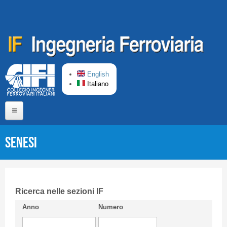
Salta al contenuto principale
English
Italiano
Home
SENESI
Chi siamo
Comitato di Redazione
CIFI in breve
Ricerca nelle sezioni IF
Anno
Numero
Linee Guida