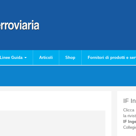
Linee Guida
Articoli
Shop
Fornitori di prodotti e ser
IF I
Clicca
la
rivis
IF
Inge
Collegi