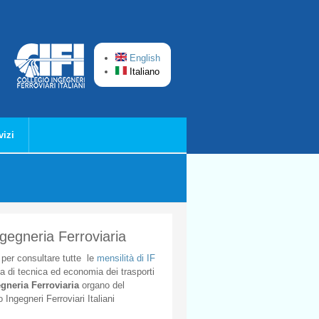
English
Italiano
vizi
ngegneria Ferroviaria
per
consultare
tutte
le
mensilità
di
IF
ta
di
tecnica
ed
economia
dei
trasporti
gneria
Ferroviaria
organo
del
o
Ingegneri
Ferroviari
Italiani