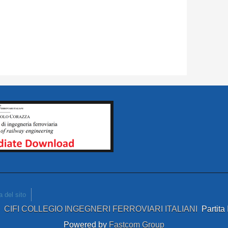
 del sito
4
CIFI COLLEGIO INGEGNERI FERROVIARI ITALIANI
Partit
Powered by
Fastcom Group