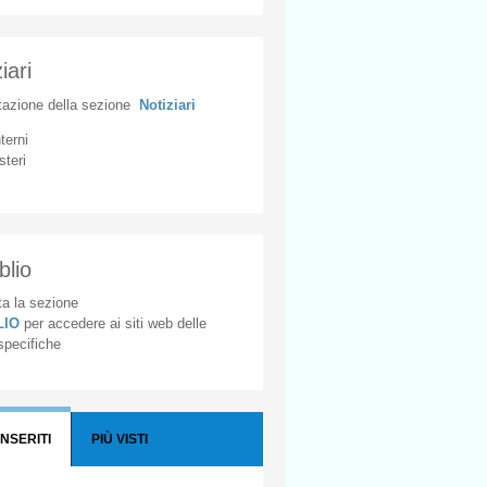
iari
tazione
della
sezione
Notiziari
nterni
steri
blio
a la sezione
BLIO
per accedere ai siti web delle
 specifiche
INSERITI
PIÙ VISTI