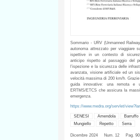
Sommario - URV (Unmanned Railway Veh
autonoma attrezzato per viaggiare sul
ispettive in un contesto di sicurez
anticipo rispetto al passaggio del p
l’ispezione e la sicurezza delle infra
avanzata, visione artificiale ed un s
velocità massima di 200 km/h. Grazie 
guida innovative: una remota e u
ERTMS/ETCS che assicura la massima 
emergenza.
https://www.medra.org/servlet/view?l
SENESI
Amendola
Barruffo
Mungiello
Repetto
Serra
Dicembre
2024
Num. 12
Pag. 90