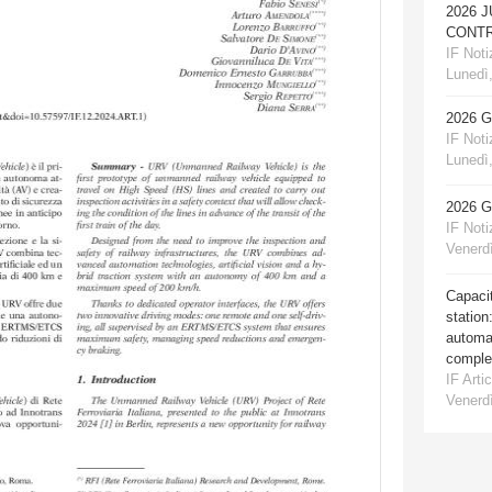
2026 
CONTR
IF Notiz
Lunedì,
2026 
IF Notiz
Lunedì,
2026 
IF Notiz
Venerdì
Capacit
station
automat
comple
IF Artic
Venerdì