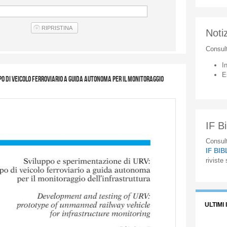
Notiz
Consul
I
E
po di veicolo ferroviario a guida autonoma per il monitoraggio
IF Bi
Consult
IF BI
riviste
ULTIMI 