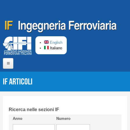
Salta al contenuto principale
English
Italiano
Home
IF Articoli
Chi siamo
Comitato di Redazione
CIFI in breve
Ricerca nelle sezioni IF
Anno
Numero
Linee Guida