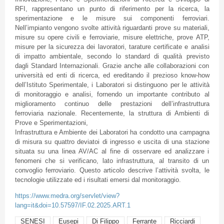
RFI, rappresentano un punto di riferimento per la ricerca, la
sperimentazione e le misure sui componenti ferroviari.
Nell’impianto vengono svolte attività riguardanti prove su materiali,
misure su opere civili e ferroviarie, misure elettriche, prove ATP,
misure per la sicurezza dei lavoratori, tarature certificate e analisi
di impatto ambientale, secondo lo standard di qualità previsto
dagli Standard Internazionali. Grazie anche alle collaborazioni con
università ed enti di ricerca, ed ereditando il prezioso know-how
dell’Istituto Sperimentale, i Laboratori si distinguono per le attività
di monitoraggio e analisi, fornendo un importante contributo al
miglioramento continuo delle prestazioni dell’infrastruttura
ferroviaria nazionale. Recentemente, la struttura di Ambienti di
Prove e Sperimentazioni,
Infrastruttura e Ambiente dei Laboratori ha condotto una campagna
di misura su quattro deviatoi di ingresso e uscita di una stazione
situata su una linea AV/AC al fine di osservare ed analizzare i
fenomeni che si verificano, lato infrastruttura, al transito di un
convoglio ferroviario. Questo articolo descrive l’attività svolta, le
tecnologie utilizzate ed i risultati emersi dal monitoraggio.
https://www.medra.org/servlet/view?
lang=it&doi=10.57597/IF.02.2025.ART.1
SENESI
Eusepi
Di Filippo
Ferrante
Ricciardi