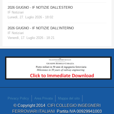
2026 GIUGNO - IF NOTIZIE DALL'ESTERO
IF Notiziari
Lunedì, 27. Luglio 2026 - 18:02
2026 GIUGNO - IF NOTIZIE DALL'INTERNO
IF Notiziari
Venerdì, 17. Luglio 2026 - 18:21
Privacy Policy
Area Privata
Mappa del sito
© Copyright 2014
CIFI COLLEGIO INGEGNERI
FERROVIARI ITALIANI
Partita IVA 00929941003