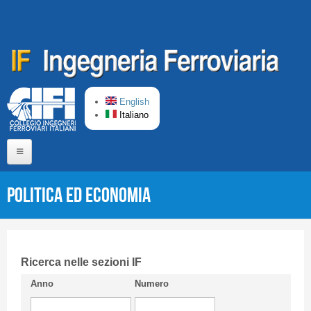
Salta al contenuto principale
English
Italiano
Home
Politica ed Economia
Chi siamo
Comitato di Redazione
CIFI in breve
Ricerca nelle sezioni IF
Anno
Numero
Linee Guida