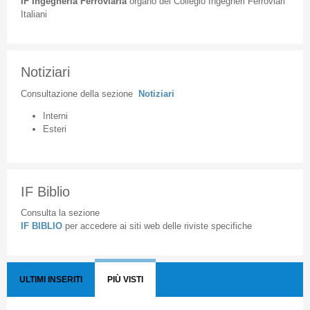
IF
Ingegneria
Ferroviaria
organo
del
Collegio
Ingegneri
Ferroviari
Italiani
Notiziari
Consultazione
della
sezione
Notiziari
Interni
Esteri
IF Biblio
Consulta la sezione
IF BIBLIO
per accedere ai siti web delle riviste specifiche
ULTIMI INSERITI
PIÙ VISTI