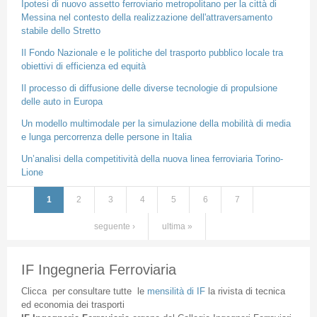
Ipotesi di nuovo assetto ferroviario metropolitano per la città di
Messina nel contesto della realizzazione dell'attraversamento
stabile dello Stretto
Il Fondo Nazionale e le politiche del trasporto pubblico locale tra
obiettivi di efficienza ed equità
Il processo di diffusione delle diverse tecnologie di propulsione
delle auto in Europa
Un modello multimodale per la simulazione della mobilità di media
e lunga percorrenza delle persone in Italia
Un’analisi della competitività della nuova linea ferroviaria Torino-
Lione
1
2
3
4
5
6
7
Pagine
seguente ›
ultima »
IF Ingegneria Ferroviaria
Clicca
per
consultare
tutte
le
mensilità
di
IF
la
rivista
di
tecnica
ed
economia
dei
trasporti