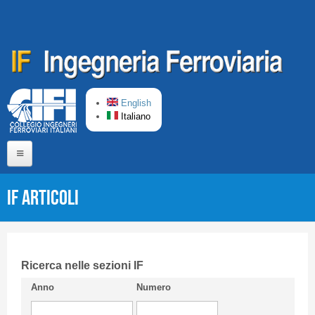
Salta al contenuto principale
English
Italiano
Home
IF Articoli
Chi siamo
Comitato di Redazione
CIFI in breve
Ricerca nelle sezioni IF
Anno
Numero
Linee Guida