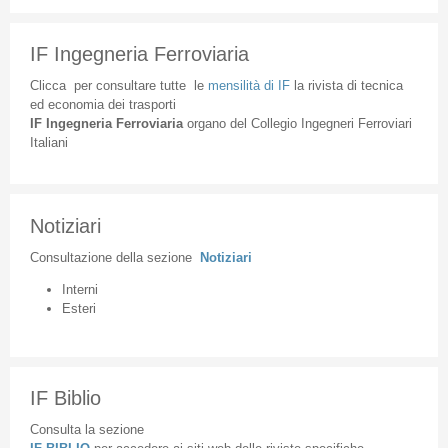
IF Ingegneria Ferroviaria
Clicca
per
consultare
tutte
le
mensilità
di
IF
la
rivista
di
tecnica
ed
economia
dei
trasporti
IF
Ingegneria
Ferroviaria
organo
del
Collegio
Ingegneri
Ferroviari
Italiani
Notiziari
Consultazione
della
sezione
Notiziari
Interni
Esteri
IF Biblio
Consulta la sezione