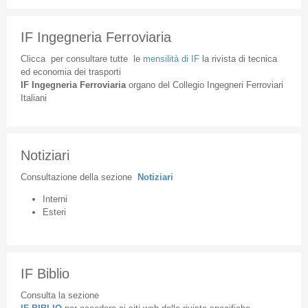
IF Ingegneria Ferroviaria
Clicca
per
consultare
tutte
le
mensilità
di
IF
la
rivista
di
tecnica
ed
economia
dei
trasporti
IF
Ingegneria
Ferroviaria
organo
del
Collegio
Ingegneri
Ferroviari
Italiani
Notiziari
Consultazione
della
sezione
Notiziari
Interni
Esteri
IF Biblio
Consulta la sezione