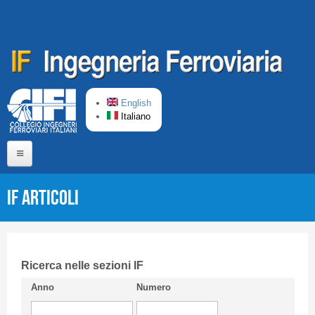
Salta al contenuto principale
English
Italiano
Home
IF Articoli
Chi siamo
Comitato di Redazione
CIFI in breve
Ricerca nelle sezioni IF
Anno
Numero
Linee Guida