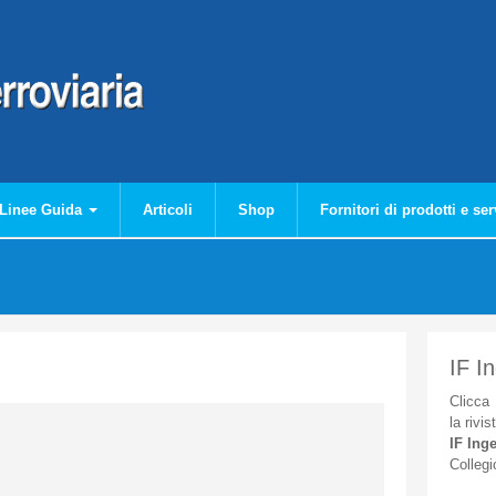
Linee Guida
Articoli
Shop
Fornitori di prodotti e ser
IF I
Clicca
la
rivis
IF
Inge
Collegi