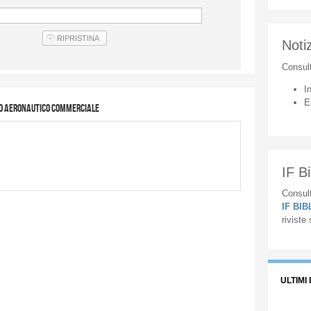
Notiz
Consul
I
E
ato aeronautico commerciale
IF Bi
Consult
IF BI
riviste
ULTIMI 