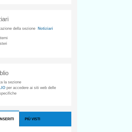
iari
tazione
della
sezione
Notiziari
nterni
steri
blio
a la sezione
BLIO
per accedere ai siti web delle
 specifiche
INSERITI
PIÙ VISTI