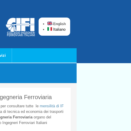
English
Italiano
vizi
ngegneria Ferroviaria
per
consultare
tutte
le
mensilità
di
IF
ta
di
tecnica
ed
economia
dei
trasporti
gneria
Ferroviaria
organo
del
o
Ingegneri
Ferroviari
Italiani