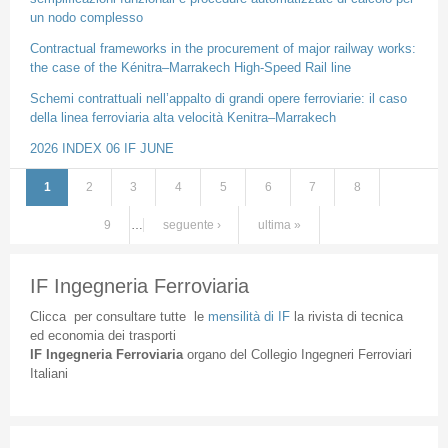
un nodo complesso
Contractual frameworks in the procurement of major railway works:
the case of the Kénitra–Marrakech High-Speed Rail line
Schemi contrattuali nell’appalto di grandi opere ferroviarie: il caso
della linea ferroviaria alta velocità Kenitra–Marrakech
2026 INDEX 06 IF JUNE
1
2
3
4
5
6
7
8
Pagine
9
…
seguente ›
ultima »
IF Ingegneria Ferroviaria
Clicca
per
consultare
tutte
le
mensilità
di
IF
la
rivista
di
tecnica
ed
economia
dei
trasporti
IF
Ingegneria
Ferroviaria
organo
del
Collegio
Ingegneri
Ferroviari
Italiani