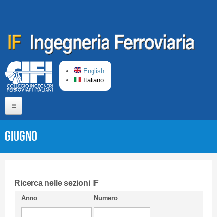
Salta al contenuto principale
English
Italiano
Home
Giugno
Chi siamo
Comitato di Redazione
CIFI in breve
Ricerca nelle sezioni IF
Anno
Numero
Linee Guida