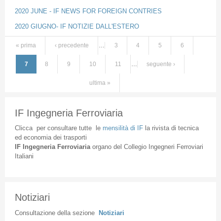
2020 JUNE - IF NEWS FOR FOREIGN CONTRIES
2020 GIUGNO- IF NOTIZIE DALL'ESTERO
« prima
‹ precedente
…
3
4
5
6
Pagine
7
8
9
10
11
…
seguente ›
ultima »
IF Ingegneria Ferroviaria
Clicca
per
consultare
tutte
le
mensilità
di
IF
la
rivista
di
tecnica
ed
economia
dei
trasporti
IF
Ingegneria
Ferroviaria
organo
del
Collegio
Ingegneri
Ferroviari
Italiani
Notiziari
Consultazione
della
sezione
Notiziari