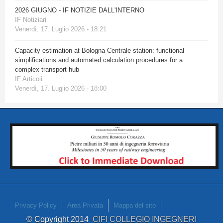
2026 GIUGNO - IF NOTIZIE DALL'INTERNO
IF Notiziari
Venerdì, 17. Luglio 2026 - 18:21
Capacity estimation at Bologna Centrale station: functional
simplifications and automated calculation procedures for a
complex transport hub
IF Articoli
Venerdì, 17. Luglio 2026 - 18:00
Privacy Policy
Area Privata
Mappa del sito
© Copyright 2014
CIFI COLLEGIO INGEGNERI