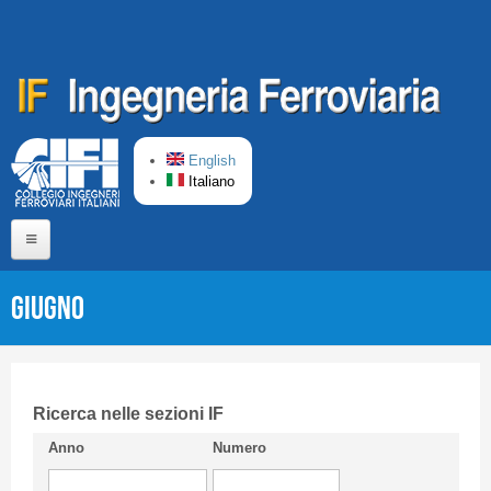
Salta al contenuto principale
English
Italiano
Home
Giugno
Chi siamo
Comitato di Redazione
CIFI in breve
Ricerca nelle sezioni IF
Anno
Numero
Linee Guida