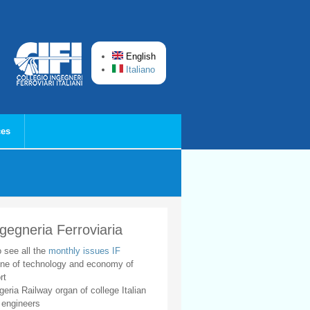
English
Italiano
ces
ngegneria Ferroviaria
o see all the
monthly issues IF
ne of technology and economy of
rt
geria Railway organ of college Italian
 engineers