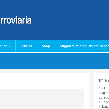
eline
Articles
Shop
Suppliers of products and servi
IF I
Click t
magazi
transpo
IF Inge
railway