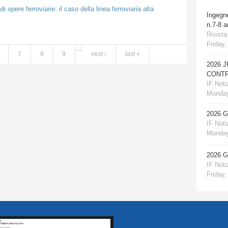
i opere ferroviarie: il caso della linea ferroviaria alta
Ingegn
n.7-8 
Rivista
Friday,
…
7
8
9
next ›
last »
2026 
CONTR
IF Notiz
Monday
2026 
IF Notiz
Monday
2026 
IF Notiz
Friday,