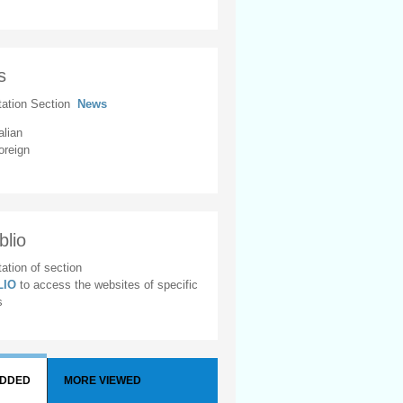
s
tation Section
News
alian
oreign
blio
ation of section
BLIO
to access the websites of specific
s
ADDED
MORE VIEWED