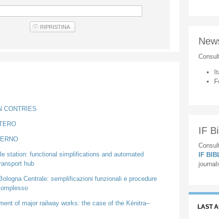
New
Consul
It
F
GN CONTRIES
STERO
IF Bi
NTERNO
Consult
e station: functional simplifications and automated
IF BI
ransport hub
journal
 Bologna Centrale: semplificazioni funzionali e procedure
 complesso
ment of major railway works: the case of the Kénitra–
LAST 