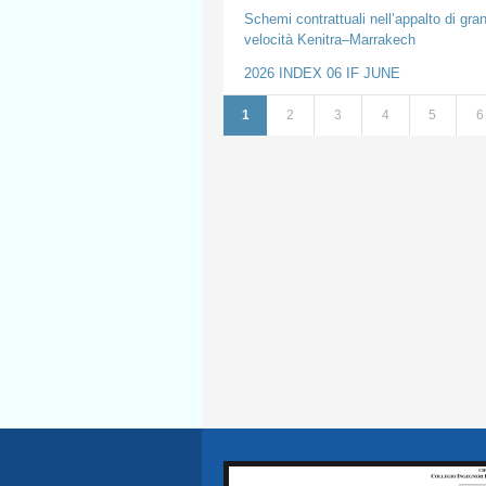
Schemi contrattuali nell’appalto di grand
velocità Kenitra–Marrakech
2026 INDEX 06 IF JUNE
1
2
3
4
5
6
Pages