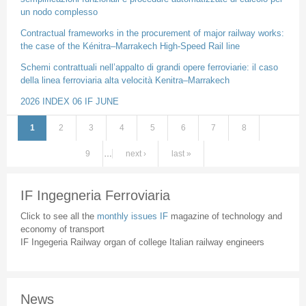
un nodo complesso
Contractual frameworks in the procurement of major railway works:
the case of the Kénitra–Marrakech High-Speed Rail line
Schemi contrattuali nell’appalto di grandi opere ferroviarie: il caso
della linea ferroviaria alta velocità Kenitra–Marrakech
2026 INDEX 06 IF JUNE
1
2
3
4
5
6
7
8
Pages
9
…
next ›
last »
IF Ingegneria Ferroviaria
Click to see all the
monthly issues IF
magazine of technology and
economy of transport
IF Ingegeria Railway organ of college Italian railway engineers
News