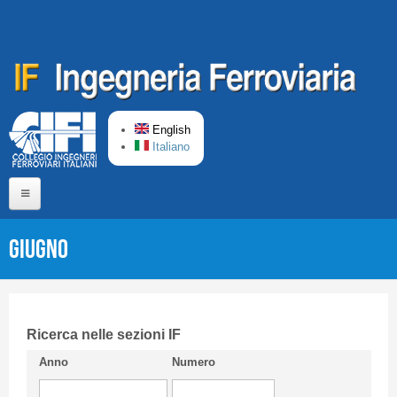
Skip to main content
English
Italiano
Home
Giugno
About us
Editorial Board
Short presentation CIFI
Ricerca nelle sezioni IF
Anno
Numero
Guideline