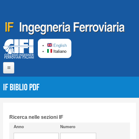
Salta al contenuto principale
English
Italiano
Home
IF Biblio PDF
Chi siamo
Comitato di Redazione
CIFI in breve
Ricerca nelle sezioni IF
Anno
Numero
Linee Guida