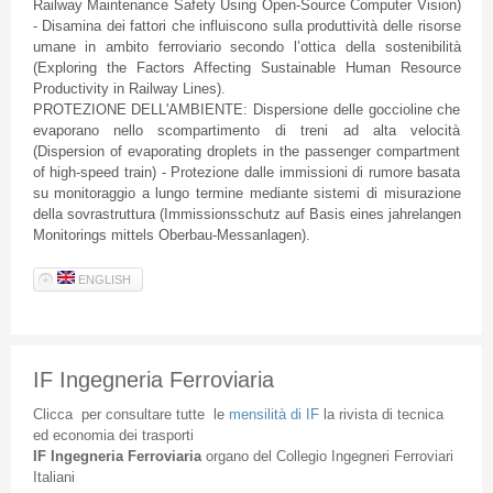
Railway Maintenance Safety Using Open-Source Computer Vision)
- Disamina dei fattori che influiscono sulla produttività delle risorse
umane in ambito ferroviario secondo l’ottica della sostenibilità
(Exploring the Factors Affecting Sustainable Human Resource
Productivity in Railway Lines).
PROTEZIONE DELL'AMBIENTE: Dispersione delle goccioline che
evaporano nello scompartimento di treni ad alta velocità
(Dispersion of evaporating droplets in the passenger compartment
of high-speed train) - Protezione dalle immissioni di rumore basata
su monitoraggio a lungo termine mediante sistemi di misurazione
della sovrastruttura (Immissionsschutz auf Basis eines jahrelangen
Monitorings mittels Oberbau-Messanlagen).
ENGLISH
IF Ingegneria Ferroviaria
Clicca
per
consultare
tutte
le
mensilità
di
IF
la
rivista
di
tecnica
ed
economia
dei
trasporti
IF
Ingegneria
Ferroviaria
organo
del
Collegio
Ingegneri
Ferroviari
Italiani