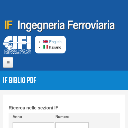
Salta al contenuto principale
English
Italiano
Home
IF Biblio PDF
Chi siamo
Comitato di Redazione
CIFI in breve
Ricerca nelle sezioni IF
Anno
Numero
Linee Guida