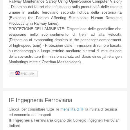
Railway Maintenance Safety Using Open-Source Computer Vision)
- Disamina dei fattori che influiscono sulla produttività delle risorse
umane in ambito ferroviario secondo l’ottica della sostenibilità
(Exploring the Factors Affecting Sustainable Human Resource
Productivity in Railway Lines).
PROTEZIONE DELL'AMBIENTE: Dispersione delle goccioline che
evaporano nello scompartimento di treni ad alta velocità
(Dispersion of evaporating droplets in the passenger compartment
of high-speed train) - Protezione dalle immissioni di rumore basata
su monitoraggio a lungo termine mediante sistemi di misurazione
della sovrastruttura (Immissionsschutz auf Basis eines jahrelangen
Monitorings mittels Oberbau-Messanlagen).
ENGLISH
IF Ingegneria Ferroviaria
Clicca
per
consultare
tutte
le
mensilità
di
IF
la
rivista
di
tecnica
ed
economia
dei
trasporti
IF
Ingegneria
Ferroviaria
organo
del
Collegio
Ingegneri
Ferroviari
Italiani