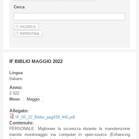
Linee Guida Per Gli Autori
Cerca
Privacy Policy
Articoli
Shop
Fornitori di prodotti e servizi
IF BIBLIO MAGGIO 2022
Lingua
Italiano
Anno:
2 022
Mese:
Maggio
Allegato:
IF_05_22_Biblio_pag439_445.pdf
Contenuto:
PERSONALE: Migliorare la sicurezza durante la manutenzione
tramite monitoraggio via computer in open-source (Enhancing