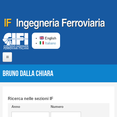
Skip to main content
English
Italiano
Home
Bruno DALLA CHIARA
About us
Editorial Board
Short presentation CIFI
Ricerca nelle sezioni IF
Anno
Numero
Guideline