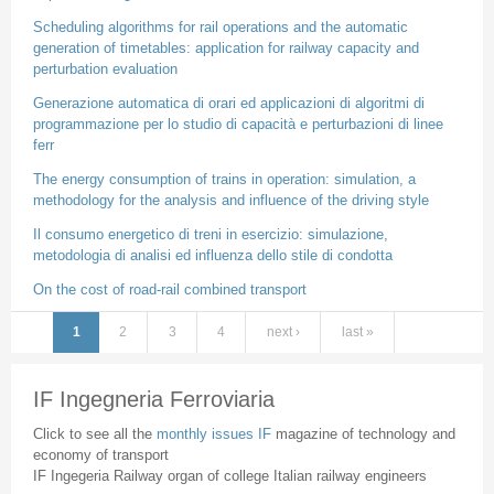
Scheduling algorithms for rail operations and the automatic
generation of timetables: application for railway capacity and
perturbation evaluation
Generazione automatica di orari ed applicazioni di algoritmi di
programmazione per lo studio di capacità e perturbazioni di linee
ferr
The energy consumption of trains in operation: simulation, a
methodology for the analysis and influence of the driving style
Il consumo energetico di treni in esercizio: simulazione,
metodologia di analisi ed influenza dello stile di condotta
On the cost of road-rail combined transport
1
2
3
4
next ›
last »
Pages
IF Ingegneria Ferroviaria
Click to see all the
monthly issues IF
magazine of technology and
economy of transport
IF Ingegeria Railway organ of college Italian railway engineers