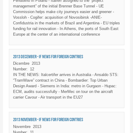
Pendolino in Poland - Italferr assigned to the “project
management” of the initial Brenner Base Tunnel - UE
Commission helps make city journeys easier and greener -
Vossloh - Cogifer: acquisition of Novosibirsk -ANIE-
Confidustria in the markets of Brazil and Argentina - EU triples
funding for rail innovation - In Athens, the ports of South East
Europe at the center of an international conference
2013 DECEMBER - IF NEWS FOR FOREIGN CONTRIES
Dicembre
2013
Number:
12
IN THE NEWS: Italcertifer arrives in Australia - Ansaldo STS:
“TramWave” contract in China - Bombardier: Top Urban
Design Award - Siemens in India: metro in Gurgaon - Hupac:
ECM, audits successfully - MerMec on tour on the aircraft
carrier Cavour - Air transport in the EU27
2013 NOVEMBER - IF NEWS FOR FOREIGN CONTRIES
Novembre
2013
Number:
11