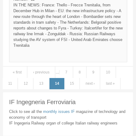
IN THE NEWS: France:
Thello
-
Frecce
Trenitalia
, from
December Hub in Milan - EU: the new infrastructure policy - A
new route through the heart of London - Bombardier sets new
standards in tram safety - The Netherlands:
Belgorail
positive
reports about changes to
Fyra
- Turkey:
Italcertifer
for the new
railway line
Irmak
-
Zonguldak
- Russia: Russian Railways
studying the AV system of
FSI
- United Arab Emirates choose
Trenitalia
« first
‹ previous
…
7
8
9
10
Pages
11
12
13
14
15
next ›
last »
IF Ingegneria Ferroviaria
Click to see all the
monthly issues IF
magazine of technology and
economy of transport
IF Ingegeria Railway organ of college Italian railway engineers