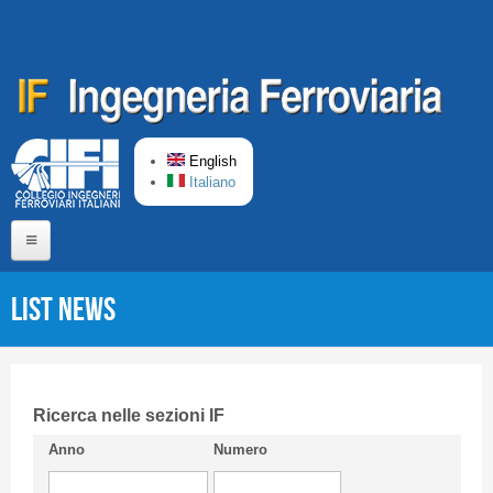
Skip to main content
English
Italiano
Home
List News
About us
Editorial Board
Short presentation CIFI
Ricerca nelle sezioni IF
Anno
Numero
Guideline