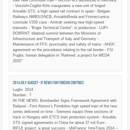
their new commuter train - Vectron MS authorized in Germany
- Vossloh-Cogifer-Kihn inaugurates a new unit of forged -
Ansaldo STS: a high speed rail contract in spain - Belgian
Railways NMBS/SNCB, AnsaldoBreda and Finmeccanica
conclude V250 case - Amtrak seeking new high-speed
trainsets - “Bogie Technical Centre”: in production - LUPI-
DOBRINT: bilateral summit between the Ministers of
Infrastructure and Transport of Italy and Germany -
Maintenance of FFS: punctuality and safety of trains - ANSF:
agreement on the procedures relating to the rail border - FSI
Puglia: Iranian delegation in “Railmed: a project for MEDA
2020”‘
2014 JULY-AUGUST - IF NEWS FOR FOREIGN CONTRIES
Luglio
2014
Number:
7
IN THE NEWS: Bombardier Signs Framework Agreement with
Railpool - First Alstom’s Pendolino high speed train of the new
series delivered on time - Siemens equips three sections of
track in Hungary with ETCS train protection system - Ansaldo
STS signed agreements in China for about 37 mil Euro -
RIFLE project: a great success - UbiFrance: InnoTrans 2014 –