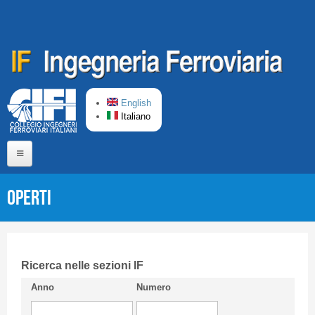
Salta al contenuto principale
English
Italiano
Home
OPERTI
Chi siamo
Comitato di Redazione
CIFI in breve
Ricerca nelle sezioni IF
Anno
Numero
Linee Guida