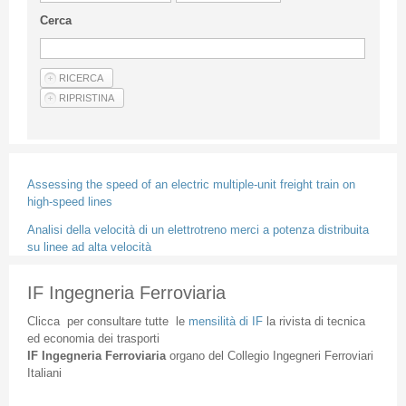
Linee Guida Per Gli Autori
Cerca
Privacy Policy
Articoli
Shop
Fornitori di prodotti e servizi
Assessing the speed of an electric multiple-unit freight train on
high-speed lines
Analisi della velocità di un elettrotreno merci a potenza distribuita
su linee ad alta velocità
IF Ingegneria Ferroviaria
Clicca
per
consultare
tutte
le
mensilità
di
IF
la
rivista
di
tecnica
ed
economia
dei
trasporti
IF
Ingegneria
Ferroviaria
organo
del
Collegio
Ingegneri
Ferroviari
Italiani