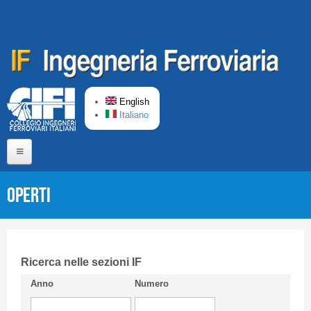
Skip to main content
English
Italiano
Home
OPERTI
About us
Editorial Board
Short presentation CIFI
Ricerca nelle sezioni IF
Anno
Numero
Guideline