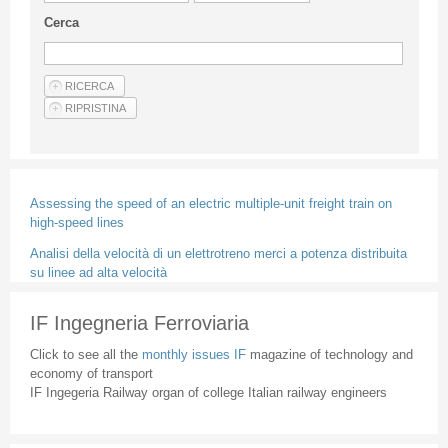
Guideline for authors
Cerca
Privacy & Policy
Articles
Shop
Suppliers of products and services
Assessing the speed of an electric multiple-unit freight train on
high-speed lines
Analisi della velocità di un elettrotreno merci a potenza distribuita
su linee ad alta velocità
IF Ingegneria Ferroviaria
Click to see all the
monthly issues IF
magazine of technology and
economy of transport
IF Ingegeria Railway organ of college Italian railway engineers