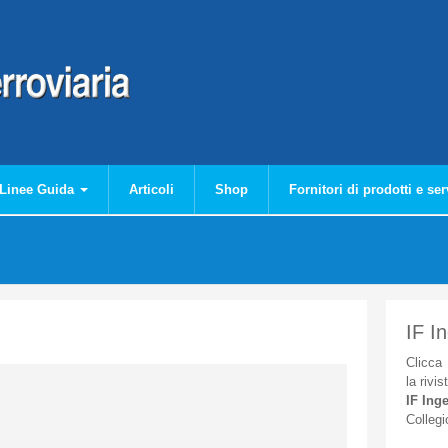
Linee Guida
Articoli
Shop
Fornitori di prodotti e ser
IF I
Clicca
la
rivis
IF
Inge
Collegi