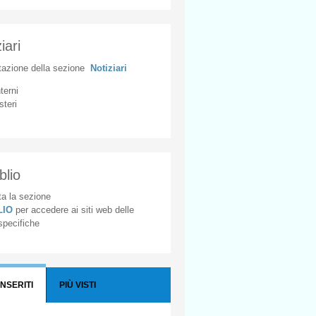
iari
tazione
della
sezione
Notiziari
nterni
steri
blio
a la sezione
BLIO
per accedere ai siti web delle
 specifiche
INSERITI
PIÙ VISTI