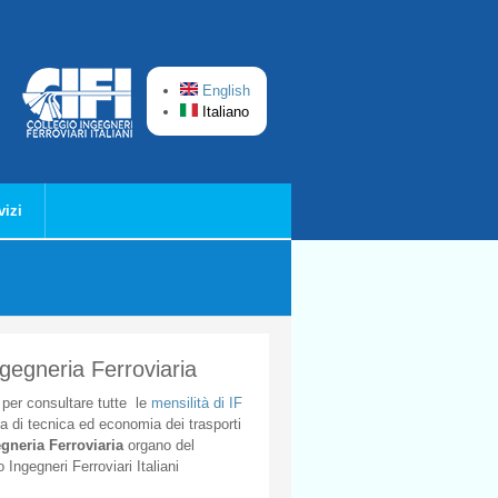
English
Italiano
vizi
ngegneria Ferroviaria
per
consultare
tutte
le
mensilità
di
IF
ta
di
tecnica
ed
economia
dei
trasporti
gneria
Ferroviaria
organo
del
o
Ingegneri
Ferroviari
Italiani