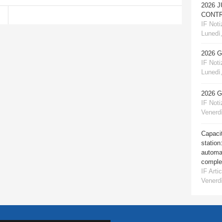
2026 
CONTR
IF Notiz
Lunedì,
2026 
IF Notiz
Lunedì,
2026 
IF Notiz
Venerdì
Capacit
station
automat
comple
IF Artic
Venerdì