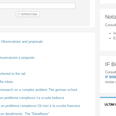
Notiz
Consul
I
E
r Observations and proposals
 Osservazioni e proposte
IF Bi
Consult
ferred to the rail
IF BI
lla rotaia
riviste
f research on a complex problem The german school
di un problema complesso La scuola tedesca
ULTIMI 
u un problema complesso Gli inizi e la scuola francese
on derailments. The “Derailleurs”