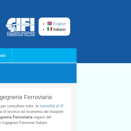
English
Italiano
vizi
ngegneria Ferroviaria
per
consultare
tutte
le
mensilità
di
IF
ta
di
tecnica
ed
economia
dei
trasporti
gneria
Ferroviaria
organo
del
o
Ingegneri
Ferroviari
Italiani