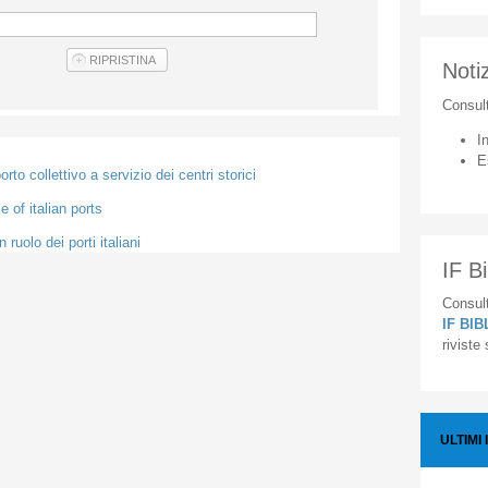
Notiz
Consul
I
E
to collettivo a servizio dei centri storici
 of italian ports
ruolo dei porti italiani
IF Bi
Consult
IF BI
riviste
ULTIMI 