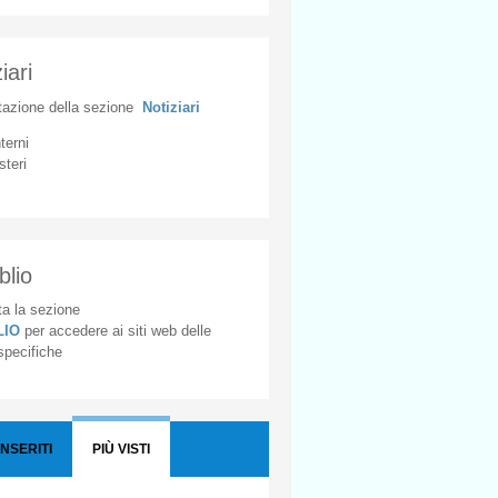
iari
tazione
della
sezione
Notiziari
nterni
steri
blio
a la sezione
BLIO
per accedere ai siti web delle
 specifiche
INSERITI
PIÙ VISTI