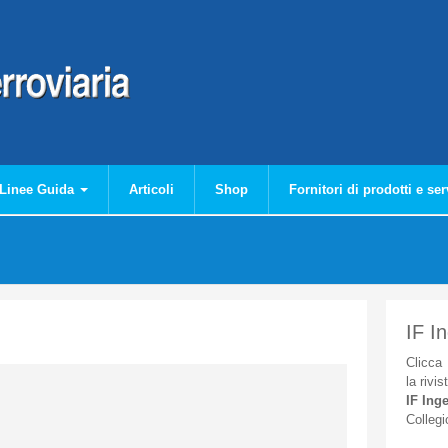
Linee Guida
Articoli
Shop
Fornitori di prodotti e ser
IF I
Clicca
la
rivis
IF
Inge
Collegi