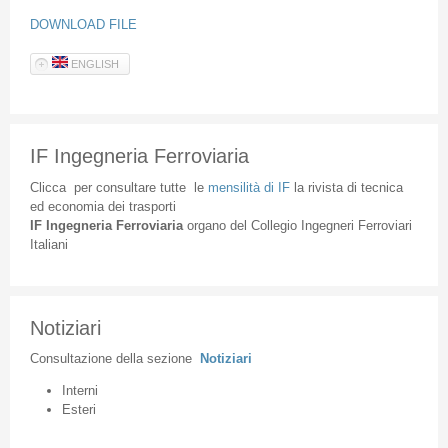
DOWNLOAD FILE
ENGLISH
IF Ingegneria Ferroviaria
Clicca
per
consultare
tutte
le
mensilità
di
IF
la
rivista
di
tecnica
ed
economia
dei
trasporti
IF
Ingegneria
Ferroviaria
organo
del
Collegio
Ingegneri
Ferroviari
Italiani
Notiziari
Consultazione
della
sezione
Notiziari
Interni
Esteri