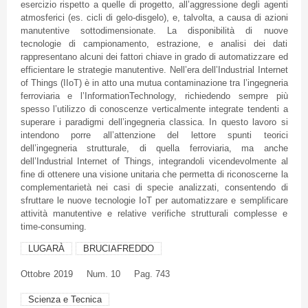
esercizio rispetto a quelle di progetto, all’aggressione degli agenti
atmosferici (es. cicli di gelo-disgelo), e, talvolta, a causa di azioni
manutentive sottodimensionate. La disponibilità di nuove
tecnologie di campionamento, estrazione, e analisi dei dati
rappresentano alcuni dei fattori chiave in grado di automatizzare ed
efficientare le strategie manutentive. Nell’era dell’Industrial Internet
of Things (IIoT) è in atto una mutua contaminazione tra l’ingegneria
ferroviaria e l’InformationTechnology, richiedendo sempre più
spesso l’utilizzo di conoscenze verticalmente integrate tendenti a
superare i paradigmi dell’ingegneria classica. In questo lavoro si
intendono porre all’attenzione del lettore spunti teorici
dell’ingegneria strutturale, di quella ferroviaria, ma anche
dell’Industrial Internet of Things, integrandoli vicendevolmente al
fine di ottenere una visione unitaria che permetta di riconoscerne la
complementarietà nei casi di specie analizzati, consentendo di
sfruttare le nuove tecnologie IoT per automatizzare e semplificare
attività manutentive e relative verifiche strutturali complesse e
time-consuming.
LUGARÀ
BRUCIAFREDDO
Ottobre
2019
Num. 10
Pag. 743
Scienza e Tecnica