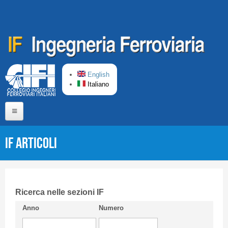
Salta al contenuto principale
English
Italiano
Home
IF Articoli
Chi siamo
Comitato di Redazione
CIFI in breve
Ricerca nelle sezioni IF
Anno
Numero
Linee Guida