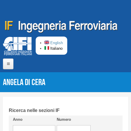
Salta al contenuto principale
English
Italiano
Home
Angela Di Cera
Chi siamo
Comitato di Redazione
CIFI in breve
Ricerca nelle sezioni IF
Anno
Numero
Linee Guida