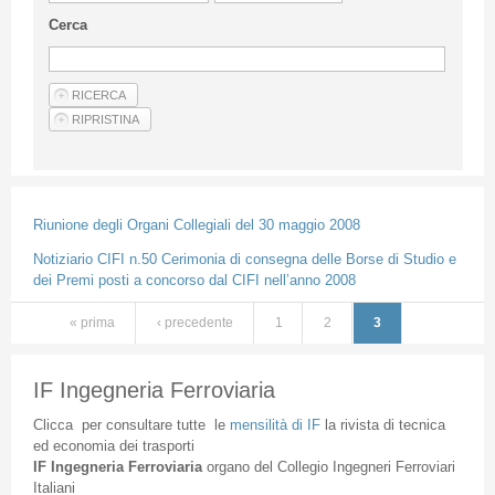
Linee Guida Per Gli Autori
Cerca
Privacy Policy
Articoli
Shop
Fornitori di prodotti e servizi
Riunione degli Organi Collegiali del 30 maggio 2008
Notiziario CIFI n.50 Cerimonia di consegna delle Borse di Studio e
dei Premi posti a concorso dal CIFI nell’anno 2008
« prima
‹ precedente
1
2
3
Pagine
IF Ingegneria Ferroviaria
Clicca
per
consultare
tutte
le
mensilità
di
IF
la
rivista
di
tecnica
ed
economia
dei
trasporti
IF
Ingegneria
Ferroviaria
organo
del
Collegio
Ingegneri
Ferroviari
Italiani