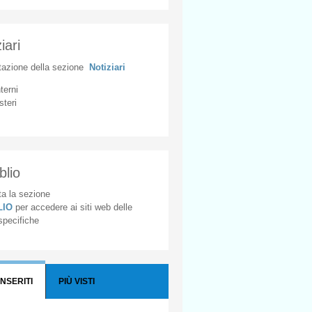
iari
tazione
della
sezione
Notiziari
nterni
steri
blio
a la sezione
BLIO
per accedere ai siti web delle
 specifiche
INSERITI
PIÙ VISTI