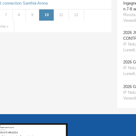
al connection Santhià-Arona
Ingegn
n.7-8 
Rivista
7
8
9
10
11
12
Venerdì
tima »
2026 
CONTR
IF Notiz
Lunedì,
2026 
IF Notiz
Lunedì,
2026 
IF Notiz
Venerdì