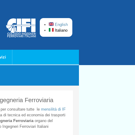
English
Italiano
vizi
ngegneria Ferroviaria
per
consultare
tutte
le
mensilità
di
IF
ta
di
tecnica
ed
economia
dei
trasporti
gneria
Ferroviaria
organo
del
o
Ingegneri
Ferroviari
Italiani