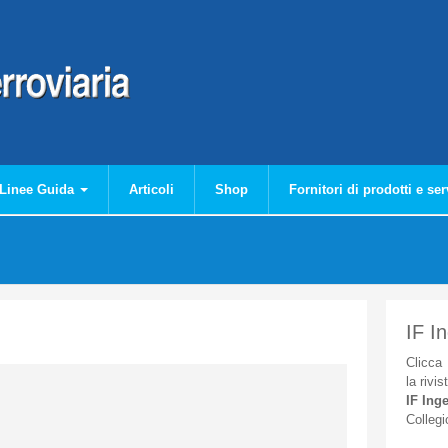
Linee Guida
Articoli
Shop
Fornitori di prodotti e ser
IF I
Clicca
la
rivis
IF
Inge
Collegi