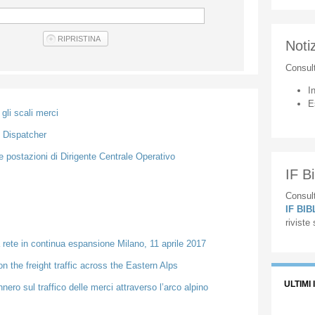
Notiz
Consul
I
E
gli scali merci
n Dispatcher
le postazioni di Dirigente Centrale Operativo
IF Bi
Consult
IF BI
riviste
a rete in continua espansione Milano, 11 aprile 2017
n the freight traffic across the Eastern Alps
ULTIMI 
ennero sul traffico delle merci attraverso l’arco alpino