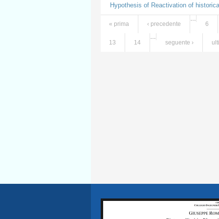
Hypothesis of Reactivation of historic
…
« prima
‹ precedente
6
Pagine
…
13
14
seguente ›
ul